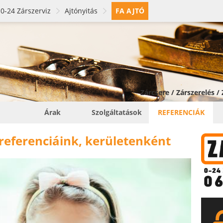
0-24 Zárszerviz
Ajtónyitás
FA AJTÓ
Zárcsere / Zárszerelés /
Árak
Szolgáltatások
REFERENCIÁK
 referenciáink, kerületenként