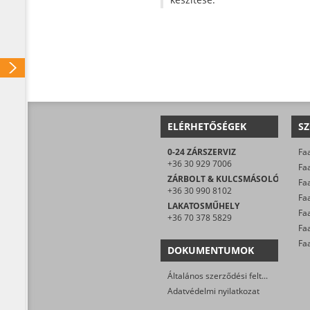
ELÉRHETŐSÉGEK
SZ
0-24 ZÁRSZERVIZ
Faa
+36 30 929 7006
Faa
ZÁRBOLT & KULCSMÁSOLÓ
Faa
+36 30 990 8102
LAKATOSMŰHELY
+36 70 378 5829
Fa
DOKUMENTUMOK
Általános szerződési feltételek
Adatvédelmi nyilatkozat