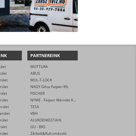
INK
PARTNEREINK
ület
MOTTURA
rület
ABUS
rület
MUL-T-LOCK
rület
NAGY Géza Faipari Kft.
rület
FISCHER
rület
NYME - Faipari Mérnöki Kar
erület
TESA
kerület
VBH
rület
ALUKOENIGSTAHL
rület
GU - BKS
rület
Zárbolt&Kulcsmásoló