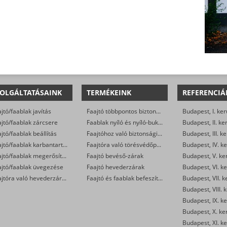
OLGÁLTATÁSAINK
TERMÉKEINK
REFERENCIÁ
jtó/faablak javítás
Faajtó többpontos biztonsági zárak (kilincsemelős és cilinderműködtetésű)
Budapest, I. ker
jtó/faablak zárcsere
Faablak nyíló és nyíló-bukó zárak
Budapest, II. ke
jtó/faablak beállítás
Faajtóhoz való biztonsági zárbetétek
Budapest, III. ke
Faajtó/faablak karbantartás
Faajtóra való törésvédőpajzs, kilincsgarnitúra
Budapest, IV. ke
Faajtó/faablak megerősítése
Faajtó bevéső-zárak
Budapest, V. ke
ajtó/faablak üvegezése
Faajtó hevederzárak
Budapest, VI. ke
Faajtóra való hevederzár szerelés
Faajtó és faablak befeszítés-gátlók
Budapest, VII. k
Budapest, VIII. 
Budapest, IX. ke
Budapest, X. ke
Budapest, XI. ke