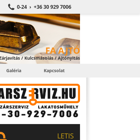
0-24 › +36 30 929 7006
FA AJTÓ
 Zárjavítás / Kulcsmásolás / Ajtónyitás
Galéria
Kapcsolat
LETIS