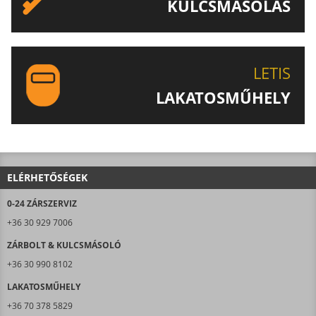
KULCSMÁSOLÁS
EGYEDI ÉS SPECIÁLIS KULCSOK MÁSOLÁSA, CSAK A
LETIS-NÉL!
LETIS
LAKATOSMŰHELY
AJÁNLJUK FIGYELMÉBE LAKATOSMŰHELYÜNK
TERMÉKEIT IS!
ELÉRHETŐSÉGEK
0-24 ZÁRSZERVIZ
+36 30 929 7006
ZÁRBOLT & KULCSMÁSOLÓ
+36 30 990 8102
LAKATOSMŰHELY
+36 70 378 5829