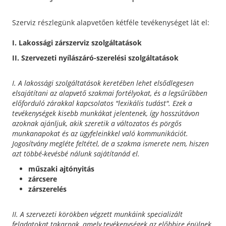
Szerviz részlegünk alapvetően kétféle tevékenységet lát el:
I. Lakossági zárszerviz szolgáltatások
II. Szervezeti nyílászáró-szerelési szolgáltatások
I. A lakossági szolgáltatások keretében lehet elsődlegesen
elsajátítani az alapvető szakmai fortélyokat, és a legsűrűbben
előforduló zárakkal kapcsolatos "lexikális tudást". Ezek a
tevékenységek kisebb munkákat jelentenek, így hosszútávon
azoknak ajánljuk, akik szeretik a változatos és pörgős
munkanapokat és az ügyfeleinkkel való kommunikációt.
Jogosítvány megléte feltétel, de a szakma ismerete nem, hiszen
azt többé-kevésbé nálunk sajátítanád el.
műszaki ajtónyitás
zárcsere
zárszerelés
II. A szervezeti körökben végzett munkáink specializált
feladatokat takarnak, amely tevékenységek az előbbire épülnek.