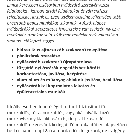
Ennek keretében elsősorban nyílászáró szerelvényezési
feladatokat, karbantartási feladatokat és zárrendszer
telepítéseket látunk el. Ezen tevékenységeink jellemzően több
órás/több napos munkákat takarnak. Átfogó, alapos
nyílászárókkal kapcsolatos ismeretekre van szükség, így ez a
munkakör azonkak való, akik már rendelkeznek valamilyen
szakmai előképzettséggel.
hidraulikus ajtócsukók szakszerű telepítése
pánikzárak szerelése
nyílászárók szakszerű újrapántolása
tűzgátló nyílászárók engedélyhez kötött
karbantartása, javítása, beépítése
alumínium és műanyag ablakok javítása, beállítása
nyílászárókkal kapcsolatos lakatos és
épületasztalos munkák
Ideális esetben lehetőséget tudunk biztosítani fő-
munkaidős, rész-munkaidős, vagy akár alvállalkozói
munkaviszony kialakítására is, de praktikusan fő
munkaidőre keresünk kollégát. Fő munkaidőben alapvetően
heti öt napot, napi 8 óra munkaidőt dolgozunk, de ez igény