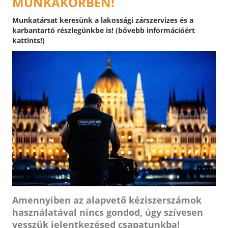
MUNKAKÖRBEN!
Munkatársat keresünk a lakossági zárszervizes és a
karbantartó részlegünkbe is! (bővebb információért
kattints!)
Amennyiben az alapvető kéziszerszámok
használatával nincs gondod, úgy szívesen
vesszük jelentkezésed csapatunkba!