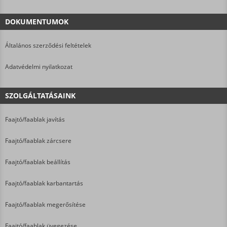
DOKUMENTUMOK
Általános szerződési feltételek
Adatvédelmi nyilatkozat
SZOLGÁLTATÁSAINK
Faajtó/faablak javítás
Faajtó/faablak zárcsere
Faajtó/faablak beállítás
Faajtó/faablak karbantartás
Faajtó/faablak megerősítése
Faajtó/faablak üvegezése