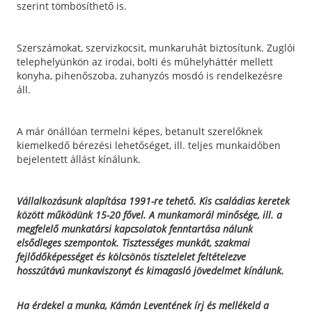
szerint tömbösíthető is.
Szerszámokat, szervizkocsit, munkaruhát biztosítunk. Zuglói
telephelyünkön az irodai, bolti és műhelyháttér mellett
konyha, pihenőszoba, zuhanyzós mosdó is rendelkezésre
áll.
A már önállóan termelni képes, betanult szerelőknek
kiemelkedő bérezési lehetőséget, ill. teljes munkaidőben
bejelentett állást kínálunk.
Vállalkozásunk alapítása 1991-re tehető. Kis családias keretek
között működünk 15-20 fővel. A munkamorál minősége, ill. a
megfelelő munkatársi kapcsolatok fenntartása nálunk
elsődleges szempontok. Tisztességes munkát, szakmai
fejlődőképességet és kölcsönös tisztelelet feltételezve
hosszútávú munkaviszonyt és kimagasló jövedelmet kínálunk.
Ha érdekel a munka, Kámán Leventének írj és mellékeld a