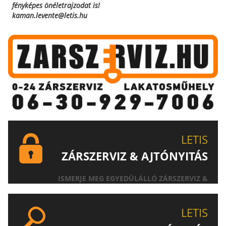
fényképes önéletrajzodat is!
kaman.levente@letis.hu
LETIS
ZÁRSZERVIZ & AJTÓNYITÁS
ISMERJE MEG EGYEDÜLÁLLÓ ZÁRSZERVIZ &
AJTÓNYITÁS SZOLGÁLTATÁSUNKAT!
LETIS