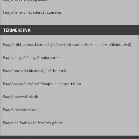
Faajtóra való hevederzár szerelés
TERMÉKEINK
Faajtó többpontos biztonsági zárak (kilincsemelős és cilinderműködtetésű)
Faablak nyíló és nyíló-bukó zárak
Faajtóhoz való biztonsági zárbetétek
Faajtóra való törésvédőpajzs, kilincsgarnitúra
Faajtó bevéső-zárak
Faajtó hevederzárak
Faajtó és faablak befeszítés-gátlók