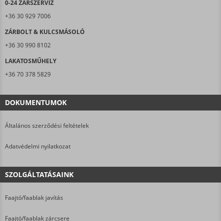
0-24 ZÁRSZERVIZ
+36 30 929 7006
ZÁRBOLT & KULCSMÁSOLÓ
+36 30 990 8102
LAKATOSMŰHELY
+36 70 378 5829
DOKUMENTUMOK
Általános szerződési feltételek
Adatvédelmi nyilatkozat
SZOLGÁLTATÁSAINK
Faajtó/faablak javítás
Faajtó/faablak zárcsere