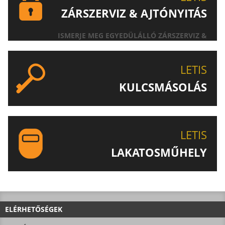
ZÁRSZERVIZ & AJTÓNYITÁS
ISMERJE MEG EGYEDÜLÁLLÓ ZÁRSZERVIZ &
AJTÓNYITÁS SZOLGÁLTATÁSUNKAT!
LETIS
KULCSMÁSOLÁS
EGYEDI ÉS SPECIÁLIS KULCSOK MÁSOLÁSA, CSAK A
LETIS-NÉL!
LETIS
LAKATOSMŰHELY
AJÁNLJUK FIGYELMÉBE LAKATOSMŰHELYÜNK
TERMÉKEIT IS!
ELÉRHETŐSÉGEK