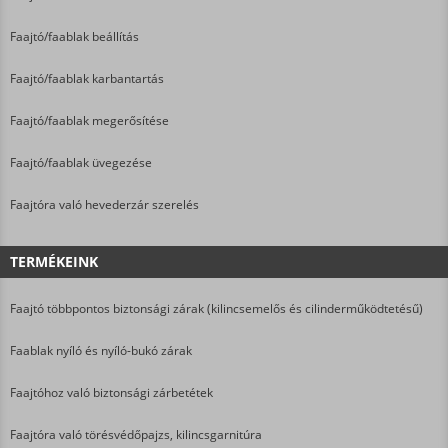
Faajtó/faablak beállítás
Faajtó/faablak karbantartás
Faajtó/faablak megerősítése
Faajtó/faablak üvegezése
Faajtóra való hevederzár szerelés
TERMÉKEINK
Faajtó többpontos biztonsági zárak (kilincsemelős és cilinderműködtetésű)
Faablak nyíló és nyíló-bukó zárak
Faajtóhoz való biztonsági zárbetétek
Faajtóra való törésvédőpajzs, kilincsgarnitúra