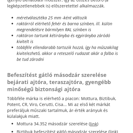
legképzetlenebbek is) előszeretettel alkalmazzák.
méretválasztéka 25 mm -ként változik
raktárról elérhető fehér és barna színben, ill. külön
megrendelésre bármilyen RAL színben is
raktáron tartunk kétirányba és egyirányba záródó
kivitelt is
többféle ellendarabb tartozik hozzá, így ha műszakilag
kivitelezhető, akkor a reteszelő rudazat akár a falba is
be tud zárodni
Befeszítést gátló másodzár szerelése
bejárati ajtóra, teraszajtóra, gyengébb
minőségű biztonsági ajtóra
Többféle márka is elérhető a piacon: Mottura, Biztibuk,
Potent, CR, Viro, Cerutti, Cisa... Mi az első két márkát
preferáljuk műszaki tartalmuk, ár-érték arányuk és
külalakjuk miatt.
Mottura 34.352 másodzár szerelése (
)
link
Biztibuk befeszítést gátló másodzár szerelése (link)