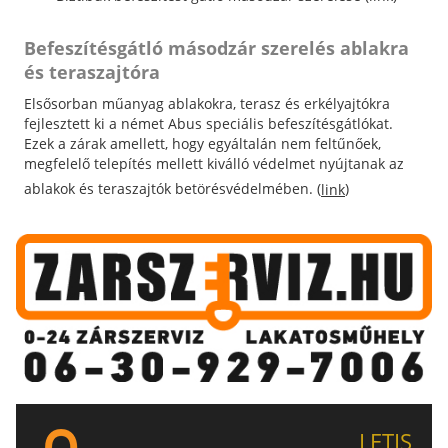
Befeszítésgátló másodzár szerelés ablakra
és teraszajtóra
Elsősorban műanyag ablakokra, terasz és erkélyajtókra
fejlesztett ki a német Abus speciális befeszítésgátlókat.
Ezek a zárak amellett, hogy egyáltalán nem feltűnőek,
megfelelő telepítés mellett kiválló védelmet nyújtanak az
ablakok és teraszajtók betörésvédelmében. (
)
link
LETIS