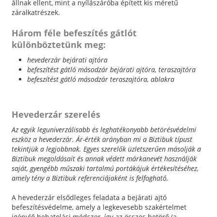
állnak ellent, mint a nyílászáróba épített kis méretű
záralkatrészek.
Három féle befeszítés gátlót
különböztetünk meg:
hevederzár bejárati ajtóra
befeszítést gátló másodzár bejárati ajtóra, teraszajtóra
befeszítést gátló másodzár teraszajtóra, ablakra
Hevederzár szerelés
Az egyik leguniverzálisabb és leghatékonyabb betörésvédelmi
eszköz a hevederzár. Ár-érték arányban mi a Biztibuk típust
tekintjük a legjobbnak. Egyes szerelők üzletszerűen másolják a
Biztibuk megoldásait és annak védett márkanevét használják
saját, gyengébb műszaki tartalmú portákájuk értékesítéséhez,
amely tény a Biztibuk referenciájaként is felfogható.
A hevederzár elsődleges feladata a bejárati ajtó
befeszítésvédelme, amely a legkevesebb szakértelmet
igénylő behatolási módszer, így az összes betörő (a