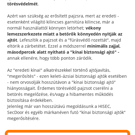
törésvédelmét
.
Azért van szükség az erősített pajzsra, mert az eredeti -
esetenként világító kilincses garnitúra kilincse, már a
normál használattól könnyen letörhet;
vékony
lemezszerkezete miatt a betörők könnyedén nyitják az
ajtót
. Lefeszítik a pajzsot és a "fúrásvédő rozettát", majd
eltörik a zárbetétet. Ezzel a módszerrel
minimális zajjal,
másodpercek alatt nyitható a "kínai biztonsági ajtó" -
annak ellenére, hogy több ponton záródik.
Az "eredeti kínai" alkatrészekkel történő ajtójavítás,
"megerősítés" - ezen keleti-ázsiai biztonsági ajtók esetében
- nem orvosolják hosszútávon a "kínai biztonsági ajtó"
hiányosságait. Érdemes törésvédő pajzsot cserélni a
betörés megelőzése, és/vagy a hibamentes működés
biztosítása érdekében.
Jelenleg már van hosszútávú megoldásunk a HISEC,
SecDoor és egyéb márkanéven futó "kínai biztonsági ajtók"
megerősítésére.