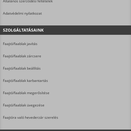
Általános szerződési feltételek
Adatvédelmi nyilatkozat
SZOLGÁLTATÁSAINK
Faajtó/faablak javítás
Faajtó/faablak zárcsere
Faajtó/faablak beállítás
Faajtó/faablak karbantartás
Faajtó/faablak megerősítése
Faajtó/faablak üvegezése
Faajtóra való hevederzár szerelés