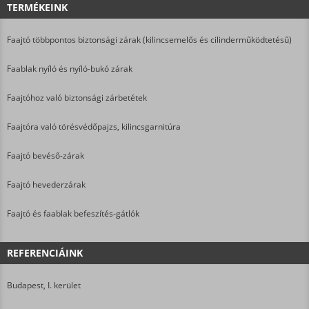
TERMÉKEINK
Faajtó többpontos biztonsági zárak (kilincsemelős és cilinderműködtetésű)
Faablak nyíló és nyíló-bukó zárak
Faajtóhoz való biztonsági zárbetétek
Faajtóra való törésvédőpajzs, kilincsgarnitúra
Faajtó bevéső-zárak
Faajtó hevederzárak
Faajtó és faablak befeszítés-gátlók
REFERENCIÁINK
Budapest, I. kerület