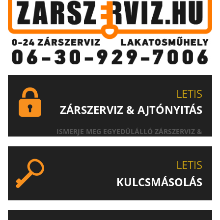
LETIS
ZÁRSZERVIZ & AJTÓNYITÁS
ISMERJE MEG EGYEDÜLÁLLÓ ZÁRSZERVIZ &
AJTÓNYITÁS SZOLGÁLTATÁSUNKAT!
LETIS
KULCSMÁSOLÁS
EGYEDI ÉS SPECIÁLIS KULCSOK MÁSOLÁSA, CSAK A
LETIS-NÉL!