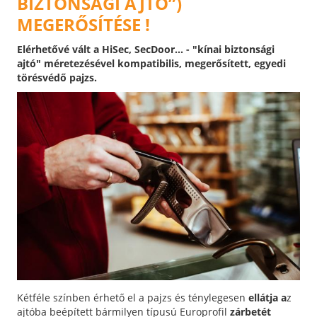
BIZTONSÁGI AJTÓ”)
MEGERŐSÍTÉSE !
Elérhetővé vált a HiSec, SecDoor... - "kínai biztonsági
ajtó" méretezésével kompatibilis, megerősített, egyedi
törésvédő pajzs.
Kétféle színben érhető el a pajzs és ténylegesen
ellátja a
z
ajtóba beépített bármilyen típusú Europrofil
zárbetét