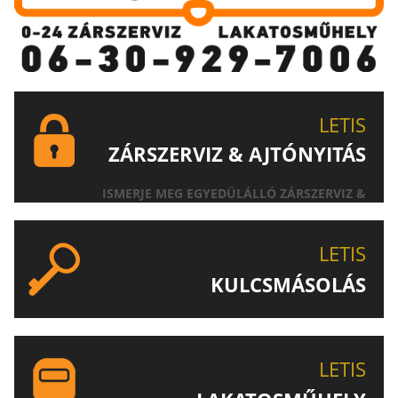
LETIS
ZÁRSZERVIZ & AJTÓNYITÁS
ISMERJE MEG EGYEDÜLÁLLÓ ZÁRSZERVIZ &
AJTÓNYITÁS SZOLGÁLTATÁSUNKAT!
LETIS
KULCSMÁSOLÁS
EGYEDI ÉS SPECIÁLIS KULCSOK MÁSOLÁSA, CSAK A
LETIS-NÉL!
LETIS