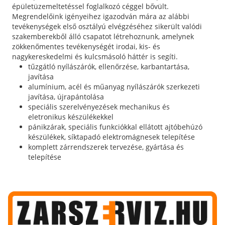
épületüzemeltetéssel foglalkozó céggel bővült.
Megrendelőink igényeihez igazodván mára az alábbi
tevékenységek első osztályú elvégzéséhez sikerült valódi
szakemberekből álló csapatot létrehoznunk, amelynek
zökkenőmentes tevékenységét irodai, kis- és
nagykereskedelmi és kulcsmásoló háttér is segíti.
tűzgátló nyílászárók, ellenőrzése, karbantartása,
javítása
alumínium, acél és műanyag nyílászárók szerkezeti
javítása, újrapántolása
speciális szerelvényezések mechanikus és
eletronikus készülékekkel
pánikzárak, speciális funkciókkal ellátott ajtóbehúzó
készülékek, síktapadó elektromágnesek telepítése
komplett zárrendszerek tervezése, gyártása és
telepítése