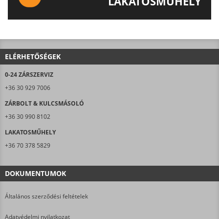
LAKATOSMŰHELY
AJÁNLJUK FIGYELMÉBE LAKATOSMŰHELYÜNK
TERMÉKEIT IS!
ELÉRHETŐSÉGEK
0-24 ZÁRSZERVIZ
+36 30 929 7006
ZÁRBOLT & KULCSMÁSOLÓ
+36 30 990 8102
LAKATOSMŰHELY
+36 70 378 5829
DOKUMENTUMOK
Általános szerződési feltételek
Adatvédelmi nyilatkozat