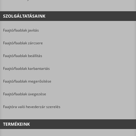
SZOLGÁLTATÁSAINK
Faajtó/faablak javítás
Faajtó/faablak zárcsere
Faajtó/faablak beállítás
Faajtó/faablak karbantartás
Faajtó/faablak megerősítése
Faajtó/faablak üvegezése
Faajtóra való hevederzár szerelés
TERMÉKEINK