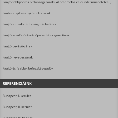
Faajtó többpontos biztonsági zárak (kilincsemelős és cilinderműködtetésű)
Faablak nyíló és nyíló-bukó zárak
Faajtóhoz való biztonsági zárbetétek
Faajtóra való törésvédőpajzs, kilincsgarnitúra
Faajtó bevéső-zárak
Faajtó hevederzárak
Faajtó és faablak befeszítés-gátlók
REFERENCIÁINK
Budapest, I. kerület
Budapest, II. kerület
Budapest, III. kerület