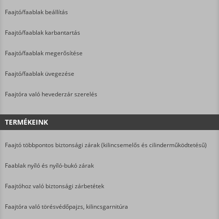
Faajtó/faablak beállítás
Faajtó/faablak karbantartás
Faajtó/faablak megerősítése
Faajtó/faablak üvegezése
Faajtóra való hevederzár szerelés
TERMÉKEINK
Faajtó többpontos biztonsági zárak (kilincsemelős és cilinderműködtetésű)
Faablak nyíló és nyíló-bukó zárak
Faajtóhoz való biztonsági zárbetétek
Faajtóra való törésvédőpajzs, kilincsgarnitúra