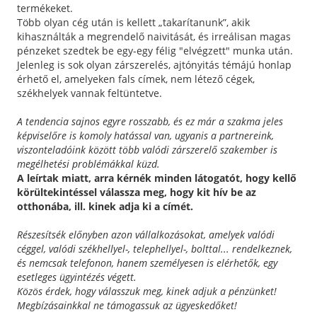
termékeket.
Több olyan cég után is kellett „takarítanunk”, akik
kihasználták a megrendelő naivitását, és irreálisan magas
pénzeket szedtek be egy-egy félig "elvégzett" munka után.
Jelenleg is sok olyan zárszerelés, ajtónyitás témájú honlap
érhető el, amelyeken fals címek, nem létező cégek,
székhelyek vannak feltüntetve.
A tendencia sajnos egyre rosszabb, és ez már a szakma jeles
képviselőre is komoly hatással van, ugyanis a partnereink,
viszonteladóink között több valódi zárszerelő szakember is
megélhetési problémákkal küzd.
A leírtak miatt, arra kérnék minden látogatót, hogy kellő
körültekintéssel válassza meg, hogy kit hív be az
otthonába, ill. kinek adja ki a címét.
Részesítsék előnyben azon vállalkozásokat, amelyek valódi
céggel, valódi székhellyel-, telephellyel-, bolttal... rendelkeznek,
és nemcsak telefonon, hanem személyesen is elérhetők, egy
esetleges ügyintézés végett.
Közös érdek, hogy válasszuk meg, kinek adjuk a pénzünket!
Megbízásainkkal ne támogassuk az ügyeskedőket!