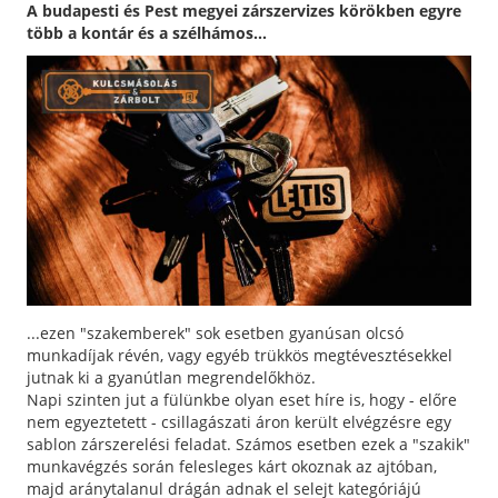
A budapesti és Pest megyei zárszervizes körökben egyre
több a kontár és a szélhámos...
...ezen "szakemberek" sok esetben gyanúsan olcsó
munkadíjak révén, vagy egyéb trükkös megtévesztésekkel
jutnak ki a gyanútlan megrendelőkhöz.
Napi szinten jut a fülünkbe olyan eset híre is, hogy - előre
nem egyeztetett - csillagászati áron került elvégzésre egy
sablon zárszerelési feladat. Számos esetben ezek a "szakik"
munkavégzés során felesleges kárt okoznak az ajtóban,
majd aránytalanul drágán adnak el selejt kategóriájú