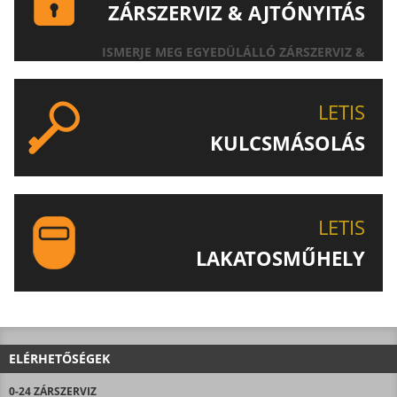
ZÁRSZERVIZ & AJTÓNYITÁS
ISMERJE MEG EGYEDÜLÁLLÓ ZÁRSZERVIZ &
AJTÓNYITÁS SZOLGÁLTATÁSUNKAT!
LETIS
KULCSMÁSOLÁS
EGYEDI ÉS SPECIÁLIS KULCSOK MÁSOLÁSA, CSAK A
LETIS-NÉL!
LETIS
LAKATOSMŰHELY
AJÁNLJUK FIGYELMÉBE LAKATOSMŰHELYÜNK
TERMÉKEIT IS!
ELÉRHETŐSÉGEK
0-24 ZÁRSZERVIZ