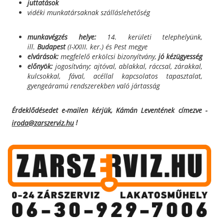
juttatások
vidéki munkatársaknak szálláslehetőség
munkavégzés helye:
14. kerületi telephelyünk,
ill.
Budapest
(I-XXIII. ker.) és Pest megye
elvárások:
megfelelő erkölcsi bizonyítvány,
jó kézügyesség
előnyök:
jogosítvány; ajtóval, ablakkal, ráccsal, zárakkal,
kulcsokkal, fával, acéllal kapcsolatos tapasztalat,
gyengeáramú rendszerekben való jártasság
Érdeklődésedet e-mailen kérjük, Kámán Leventének címezve -
!
iroda@zarszerviz.hu