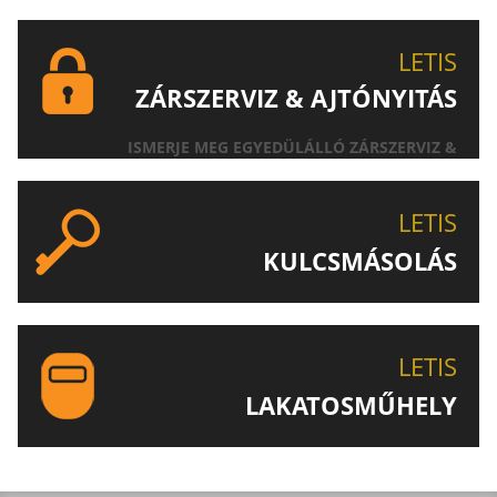
LETIS
ZÁRSZERVIZ & AJTÓNYITÁS
ISMERJE MEG EGYEDÜLÁLLÓ ZÁRSZERVIZ &
AJTÓNYITÁS SZOLGÁLTATÁSUNKAT!
LETIS
KULCSMÁSOLÁS
EGYEDI ÉS SPECIÁLIS KULCSOK MÁSOLÁSA, CSAK A
LETIS-NÉL!
LETIS
LAKATOSMŰHELY
AJÁNLJUK FIGYELMÉBE LAKATOSMŰHELYÜNK
TERMÉKEIT IS!