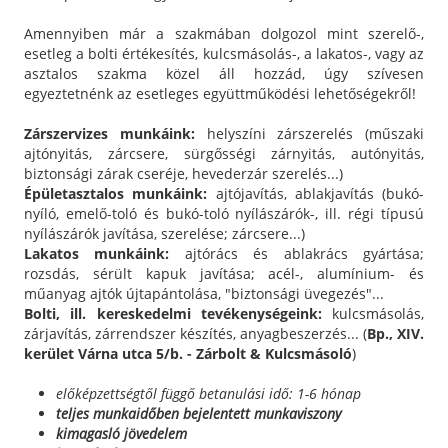
Amennyiben már a szakmában dolgozol mint szerelő-,
esetleg a bolti értékesítés, kulcsmásolás-, a lakatos-, vagy az
asztalos szakma közel áll hozzád, úgy szívesen
egyeztetnénk az esetleges együttműködési lehetőségekről!
Zárszervizes munkáink:
helyszíni zárszerelés (műszaki
ajtónyitás, zárcsere, sürgősségi zárnyitás, autónyitás,
biztonsági zárak cseréje, hevederzár szerelés...)
Épületasztalos munkáink:
ajtójavítás, ablakjavítás (bukó-
nyíló, emelő-toló és bukó-toló nyílászárók-, ill. régi típusú
nyílászárók javítása, szerelése; zárcsere...)
Lakatos munkáink:
ajtórács és ablakrács gyártása;
rozsdás, sérült kapuk javítása; acél-, alumínium- és
műanyag ajtók újtapántolása, "biztonsági üvegezés"...
Bolti, ill. kereskedelmi tevékenységeink:
kulcsmásolás,
zárjavítás, zárrendszer készítés, anyagbeszerzés... (
Bp., XIV.
kerület Várna utca 5/b. - Zárbolt & Kulcsmásoló
)
előképzettségtől függő betanulási idő: 1-6 hónap
teljes munkaidőben bejelentett munkaviszony
kimagasló jövedelem