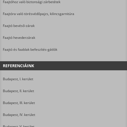
Faajtóhoz való biztonsági zárbetétek
Faajtóra való törésvédőpajzs, kilincsgarnitúra
Faajtó bevéső-zárak
Faajtó hevederzárak
Faajtó és faablak befeszítés-gátlók
REFERENCIÁINK
Budapest, I. kerület
Budapest, II. kerület
Budapest, III. kerület
Budapest, IV. kerület
Budapest, V. kerület