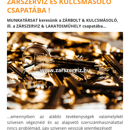
ZÁRSZERVIZ ÉS KULCSMÁSOLÓ
CSAPATÁBA !
MUNKATÁRSAT keresünk a ZÁRBOLT & KULCSMÁSOLÓ,
ill. a ZÁRSZERVIZ & LAKATOSMŰHELY csapatába...
...amennyiben az alábbi tevékenységek valamelyikét
szívesen végeznéd és az alapvető szerszámhasználattal
nincs problémád, úgy szívesen vesszük jelentkezésed!