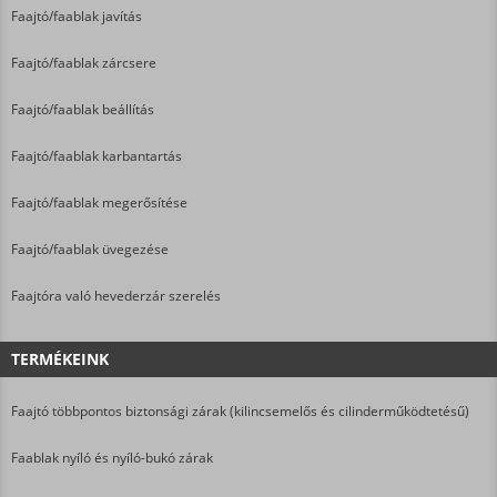
Faajtó/faablak javítás
Faajtó/faablak zárcsere
Faajtó/faablak beállítás
Faajtó/faablak karbantartás
Faajtó/faablak megerősítése
Faajtó/faablak üvegezése
Faajtóra való hevederzár szerelés
TERMÉKEINK
Faajtó többpontos biztonsági zárak (kilincsemelős és cilinderműködtetésű)
Faablak nyíló és nyíló-bukó zárak