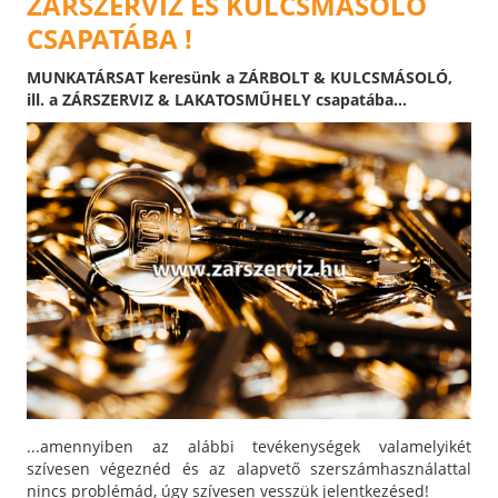
ZÁRSZERVIZ ÉS KULCSMÁSOLÓ
CSAPATÁBA !
MUNKATÁRSAT keresünk a ZÁRBOLT & KULCSMÁSOLÓ,
ill. a ZÁRSZERVIZ & LAKATOSMŰHELY csapatába...
...amennyiben az alábbi tevékenységek valamelyikét
szívesen végeznéd és az alapvető szerszámhasználattal
nincs problémád, úgy szívesen vesszük jelentkezésed!