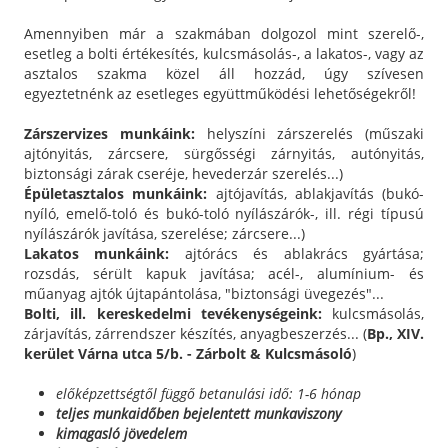
Amennyiben már a szakmában dolgozol mint szerelő-,
esetleg a bolti értékesítés, kulcsmásolás-, a lakatos-, vagy az
asztalos szakma közel áll hozzád, úgy szívesen
egyeztetnénk az esetleges együttműködési lehetőségekről!
Zárszervizes munkáink:
helyszíni zárszerelés (műszaki
ajtónyitás, zárcsere, sürgősségi zárnyitás, autónyitás,
biztonsági zárak cseréje, hevederzár szerelés...)
Épületasztalos munkáink:
ajtójavítás, ablakjavítás (bukó-
nyíló, emelő-toló és bukó-toló nyílászárók-, ill. régi típusú
nyílászárók javítása, szerelése; zárcsere...)
Lakatos munkáink:
ajtórács és ablakrács gyártása;
rozsdás, sérült kapuk javítása; acél-, alumínium- és
műanyag ajtók újtapántolása, "biztonsági üvegezés"...
Bolti, ill. kereskedelmi tevékenységeink:
kulcsmásolás,
zárjavítás, zárrendszer készítés, anyagbeszerzés... (
Bp., XIV.
kerület Várna utca 5/b. - Zárbolt & Kulcsmásoló
)
előképzettségtől függő betanulási idő: 1-6 hónap
teljes munkaidőben bejelentett munkaviszony
kimagasló jövedelem