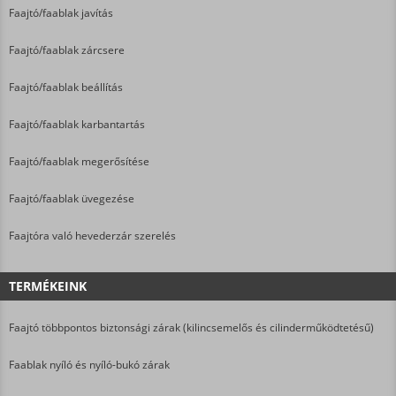
Faajtó/faablak javítás
Faajtó/faablak zárcsere
Faajtó/faablak beállítás
Faajtó/faablak karbantartás
Faajtó/faablak megerősítése
Faajtó/faablak üvegezése
Faajtóra való hevederzár szerelés
TERMÉKEINK
Faajtó többpontos biztonsági zárak (kilincsemelős és cilinderműködtetésű)
Faablak nyíló és nyíló-bukó zárak