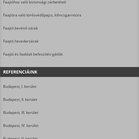
Faajtóhoz való biztonsági zárbetétek
Faajtóra való törésvédőpajzs, kilincsgarnitúra
Faajtó bevéső-zárak
Faajtó hevederzárak
Faajtó és faablak befeszítés-gátlók
REFERENCIÁINK
Budapest, I. kerület
Budapest, II. kerület
Budapest, III. kerület
Budapest, IV. kerület
Budapest, V. kerület