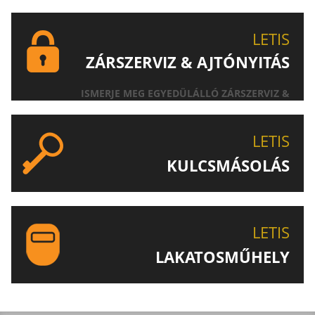
LETIS
ZÁRSZERVIZ & AJTÓNYITÁS
ISMERJE MEG EGYEDÜLÁLLÓ ZÁRSZERVIZ &
AJTÓNYITÁS SZOLGÁLTATÁSUNKAT!
LETIS
KULCSMÁSOLÁS
EGYEDI ÉS SPECIÁLIS KULCSOK MÁSOLÁSA, CSAK A
LETIS-NÉL!
LETIS
LAKATOSMŰHELY
AJÁNLJUK FIGYELMÉBE LAKATOSMŰHELYÜNK
TERMÉKEIT IS!