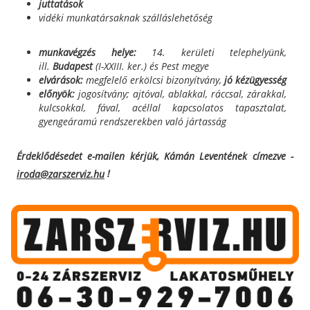
juttatások
vidéki munkatársaknak szálláslehetőség
munkavégzés helye:
14. kerületi telephelyünk,
ill.
Budapest
(I-XXIII. ker.) és Pest megye
elvárások:
megfelelő erkölcsi bizonyítvány,
jó kézügyesség
előnyök:
jogosítvány; ajtóval, ablakkal, ráccsal, zárakkal,
kulcsokkal, fával, acéllal kapcsolatos tapasztalat,
gyengeáramú rendszerekben való jártasság
Érdeklődésedet e-mailen kérjük, Kámán Leventének címezve -
!
iroda@zarszerviz.hu