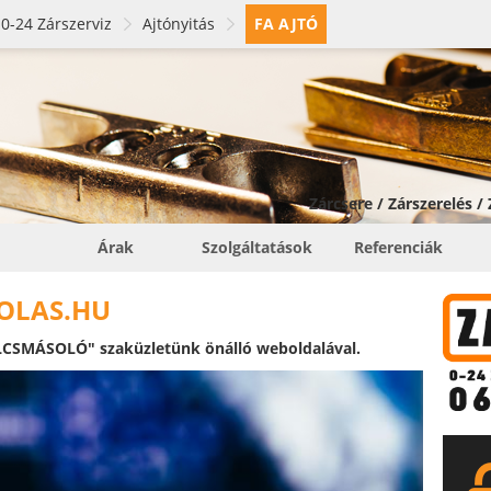
0-24 Zárszerviz
Ajtónyitás
FA AJTÓ
Zárcsere / Zárszerelés /
Árak
Szolgáltatások
Referenciák
OLAS.HU
CSMÁSOLÓ" szaküzletünk önálló weboldalával.