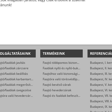
ívánunk!
OLGÁLTATÁSAINK
TERMÉKEINK
REFERENCIÁ
jtó/faablak javítás
Faajtó többpontos biztonsági zárak (kilincsemelős és cilinderműködtetésű)
Budapest, I. ker
jtó/faablak zárcsere
Faablak nyíló és nyíló-bukó zárak
Budapest, II. ke
jtó/faablak beállítás
Faajtóhoz való biztonsági zárbetétek
Budapest, III. ke
Faajtó/faablak karbantartás
Faajtóra való törésvédőpajzs, kilincsgarnitúra
Budapest, IV. ke
Faajtó/faablak megerősítése
Faajtó bevéső-zárak
Budapest, V. ke
ajtó/faablak üvegezése
Faajtó hevederzárak
Budapest, VI. ke
Faajtóra való hevederzár szerelés
Faajtó és faablak befeszítés-gátlók
Budapest, VII. k
Budapest, VIII. 
Budapest, IX. ke