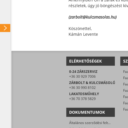
részletek, úgy jó böngészést k
(zarbolt@kulcsmasolas.hu)
Köszönettel,
Kámán Levente
ELÉRHETŐSÉGEK
SZ
0-24 ZÁRSZERVIZ
Faa
+36 30 929 7006
Faa
ZÁRBOLT & KULCSMÁSOLÓ
Faa
+36 30 990 8102
LAKATOSMŰHELY
+36 70 378 5829
Fa
DOKUMENTUMOK
Általános szerződési feltételek