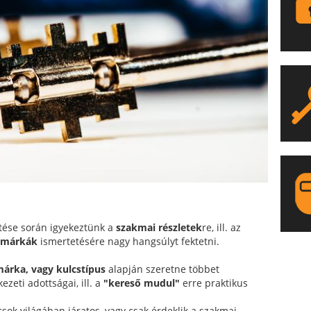
ztése során igyekeztünk a
szakmai részletek
re, ill. az
s márkák
ismertetésére nagy hangsúlyt fektetni.
LA
árka, vagy kulcstípus
alapján szeretne többet
zeti adottságai, ill. a
"kereső mudul"
erre praktikus
ok világában járatos, vagy csak érdeklik a szakmai