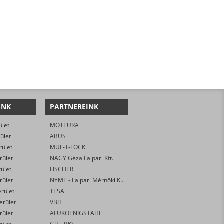
INK
PARTNEREINK
ület
MOTTURA
rület
ABUS
rület
MUL-T-LOCK
rület
NAGY Géza Faipari Kft.
rület
FISCHER
rület
NYME - Faipari Mérnöki Kar
erület
TESA
kerület
VBH
rület
ALUKOENIGSTAHL