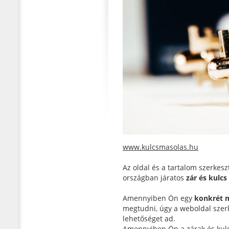
www.kulcsmasolas.hu
Az oldal és a tartalom szerkes
országban járatos
zár és kulc
Amennyiben Ön egy
konkrét m
megtudni, úgy a weboldal szerke
lehetőséget ad.
Amennyiben Ön a zárak és kulcs