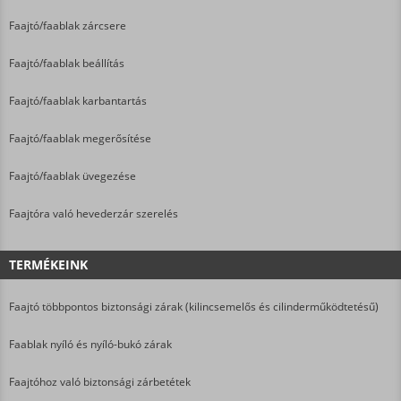
Faajtó/faablak zárcsere
Faajtó/faablak beállítás
Faajtó/faablak karbantartás
Faajtó/faablak megerősítése
Faajtó/faablak üvegezése
Faajtóra való hevederzár szerelés
TERMÉKEINK
Faajtó többpontos biztonsági zárak (kilincsemelős és cilinderműködtetésű)
Faablak nyíló és nyíló-bukó zárak
Faajtóhoz való biztonsági zárbetétek