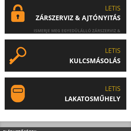
LETIS
ZÁRSZERVIZ & AJTÓNYITÁS
ISMERJE MEG EGYEDÜLÁLLÓ ZÁRSZERVIZ &
AJTÓNYITÁS SZOLGÁLTATÁSUNKAT!
LETIS
KULCSMÁSOLÁS
EGYEDI ÉS SPECIÁLIS KULCSOK MÁSOLÁSA, CSAK A
LETIS-NÉL!
LETIS
LAKATOSMŰHELY
AJÁNLJUK FIGYELMÉBE LAKATOSMŰHELYÜNK
TERMÉKEIT IS!