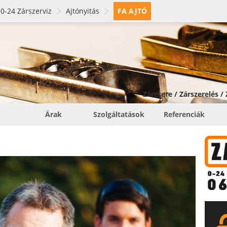
0-24 Zárszerviz
Ajtónyitás
FA AJTÓ
Zárcsere / Zárszerelés /
Árak
Szolgáltatások
Referenciák