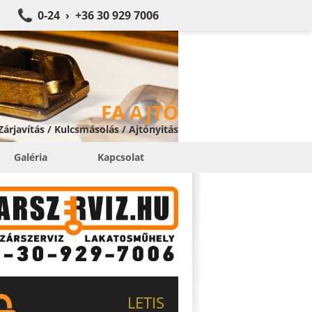
0-24 › +36 30 929 7006
FA AJTÓ
 Zárjavítás / Kulcsmásolás / Ajtónyitás
Galéria
Kapcsolat
LETIS