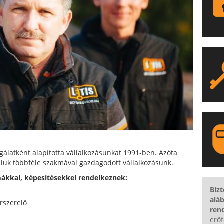
gálatként alapította vállalkozásunkat 1991-ben. Azóta
aluk többféle szakmával gazdagodott vállalkozásunk.
ákkal, képesítésekkel rendelkeznek:
LA
Biz
alá
rszerelő
ren
erő