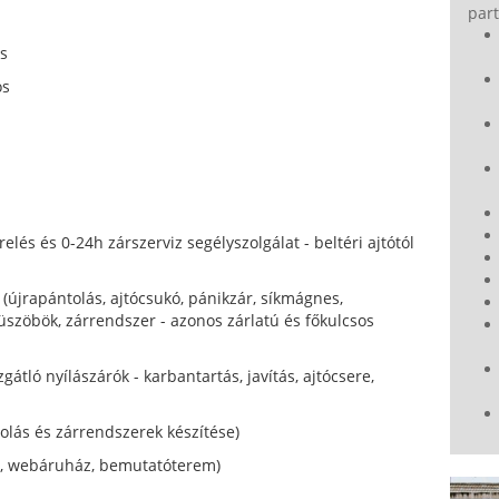
part
os
ós
relés és 0-24h zárszerviz segélyszolgálat - beltéri ajtótól
 (újrapántolás, ajtócsukó, pánikzár, síkmágnes,
üszöbök, zárrendszer - azonos zárlatú és főkulcsos
gátló nyílászárók - karbantartás, javítás, ajtócsere,
olás és zárrendszerek készítése)
t, webáruház, bemutatóterem)