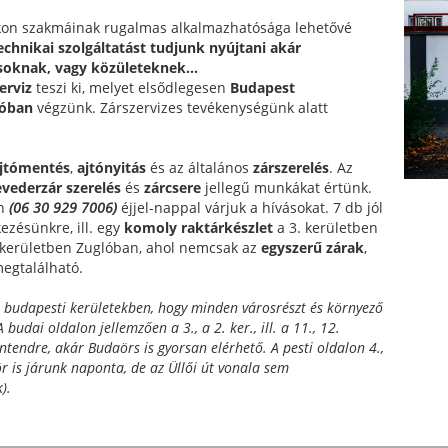
okon szakmáinak rugalmas alkalmazhatósága lehetővé
chnikai szolgáltatást tudjunk nyújtani akár
oknak, vagy közületeknek...
erviz
teszi ki, melyet elsődlegesen
Budapest
ióban
végzünk. Zárszervizes tevékenységünk alatt
jtómentés
,
ajtónyitás
és az általános
zárszerelés
. Az
vederzár szerelés
és
zárcsere
jellegű munkákat értünk.
on
(06 30 929 7006)
éjjel-nappal várjuk a hívásokat. 7 db jól
kezésünkre, ill. egy
komoly raktárkészlet
a 3. kerületben
V. kerületben Zuglóban, ahol nemcsak az
egyszerű zárak
,
egtalálható.
 a budapesti kerületekben, hogy minden városrészt és környező
A budai oldalon jellemzően a 3., a 2. ker., ill. a 11., 12.
ntendre, akár Budaörs is gyorsan elérhető. A pesti oldalon 4.,
ör is járunk naponta, de az Üllői út vonala sem
).