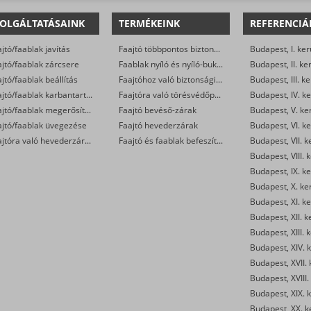
OLGÁLTATÁSAINK
TERMÉKEINK
REFERENCIÁ
jtó/faablak javítás
Faajtó többpontos biztonsági zárak (kilincsemelős és cilinderműködtetésű)
Budapest, I. ker
jtó/faablak zárcsere
Faablak nyíló és nyíló-bukó zárak
Budapest, II. ke
jtó/faablak beállítás
Faajtóhoz való biztonsági zárbetétek
Budapest, III. ke
Faajtó/faablak karbantartás
Faajtóra való törésvédőpajzs, kilincsgarnitúra
Budapest, IV. ke
Faajtó/faablak megerősítése
Faajtó bevéső-zárak
Budapest, V. ke
ajtó/faablak üvegezése
Faajtó hevederzárak
Budapest, VI. ke
Faajtóra való hevederzár szerelés
Faajtó és faablak befeszítés-gátlók
Budapest, VII. k
Budapest, VIII. 
Budapest, IX. ke
Budapest, X. ke
Budapest, XI. ke
Budapest, XII. k
Budapest, XIII. 
Budapest, XIV. k
Budapest, XVII. 
Budapest, XVIII.
Budapest, XIX. k
Budapest, XX. k