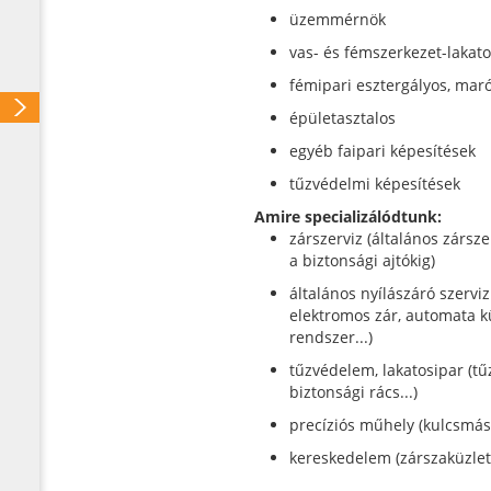
üzemmérnök
vas- és fémszerkezet-lakat
fémipari esztergályos, mar
épületasztalos
egyéb faipari képesítések
tűzvédelmi képesítések
Amire specializálódtunk:
zárszerviz (általános zársze
a biztonsági ajtókig)
általános nyílászáró szerviz
elektromos zár, automata k
rendszer...)
tűzvédelem, lakatosipar (tűz
biztonsági rács...)
precíziós műhely (kulcsmás
kereskedelem (zárszaküzle