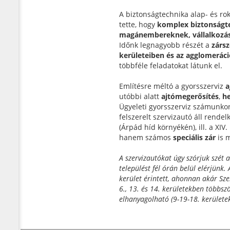
A biztonságtechnika alap- és r
tette, hogy
komplex biztonságte
magánembereknek, vállalkozás
Időnk legnagyobb részét a
zársz
kerületeiben és az agglomerác
többféle feladatokat látunk el.
Említésre méltó a gyorsszerviz
a
utóbbi alatt
ajtómegerősítés
,
he
Ügyeleti gyorsszerviz számunk
felszerelt szervizautó áll rendel
(Árpád híd környékén), ill. a XI
hanem számos
speciális zár
is m
A szervizautókat úgy szórjuk szét
települést fél órán belül elérjünk. 
kerület érintett, ahonnan akár Sze
6., 13. és 14. kerületekben többsz
elhanyagolható (9-19-18. kerületek