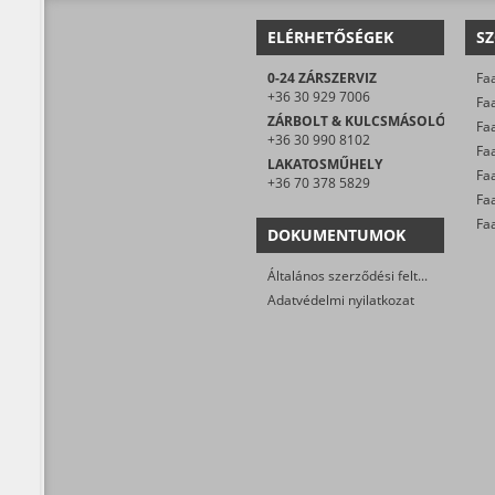
ELÉRHETŐSÉGEK
SZ
0-24 ZÁRSZERVIZ
Faa
+36 30 929 7006
Faa
ZÁRBOLT & KULCSMÁSOLÓ
Faa
+36 30 990 8102
LAKATOSMŰHELY
+36 70 378 5829
Fa
DOKUMENTUMOK
Általános szerződési feltételek
Adatvédelmi nyilatkozat