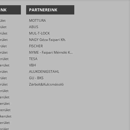
INK
PARTNEREINK
ület
MOTTURA
rület
ABUS
rület
MUL-T-LOCK
rület
NAGY Géza Faipari Kft.
rület
FISCHER
rület
NYME - Faipari Mérnöki Kar
erület
TESA
kerület
VBH
rület
ALUKOENIGSTAHL
rület
GU - BKS
rület
Zárbolt&Kulcsmásoló
erület
kerület
erület
kerület
 kerület
erület
erület