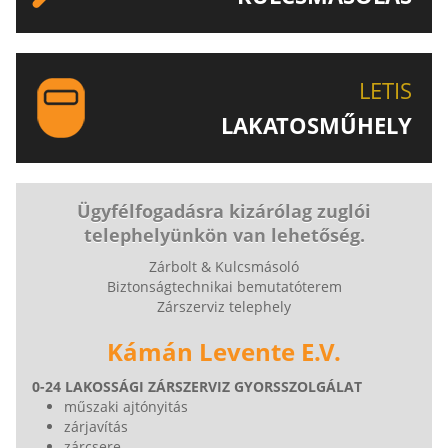
EGYEDI ÉS SPECIÁLIS KULCSOK MÁSOLÁSA, CSAK A
LETIS-NÉL!
LETIS
LAKATOSMŰHELY
AJÁNLJUK FIGYELMÉBE LAKATOSMŰHELYÜNK
TERMÉKEIT IS!
Ügyfélfogadásra kizárólag zuglói
telephelyünkön van lehetőség.
Zárbolt & Kulcsmásoló
Biztonságtechnikai bemutatóterem
Zárszerviz telephely
Kámán Levente E.V.
0-24 LAKOSSÁGI ZÁRSZERVIZ GYORSSZOLGÁLAT
műszaki ajtónyitás
zárjavítás
zárcsere