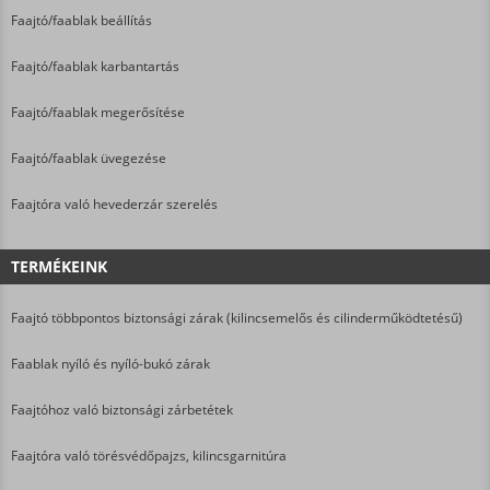
Faajtó/faablak beállítás
Faajtó/faablak karbantartás
Faajtó/faablak megerősítése
Faajtó/faablak üvegezése
Faajtóra való hevederzár szerelés
TERMÉKEINK
Faajtó többpontos biztonsági zárak (kilincsemelős és cilinderműködtetésű)
Faablak nyíló és nyíló-bukó zárak
Faajtóhoz való biztonsági zárbetétek
Faajtóra való törésvédőpajzs, kilincsgarnitúra