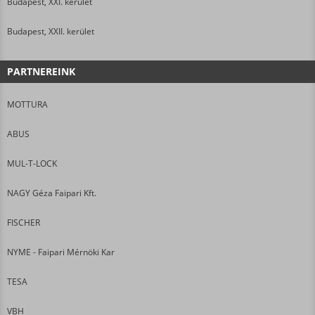
Budapest, XXI. kerület
Budapest, XXII. kerület
PARTNEREINK
MOTTURA
ABUS
MUL-T-LOCK
NAGY Géza Faipari Kft.
FISCHER
NYME - Faipari Mérnöki Kar
TESA
VBH