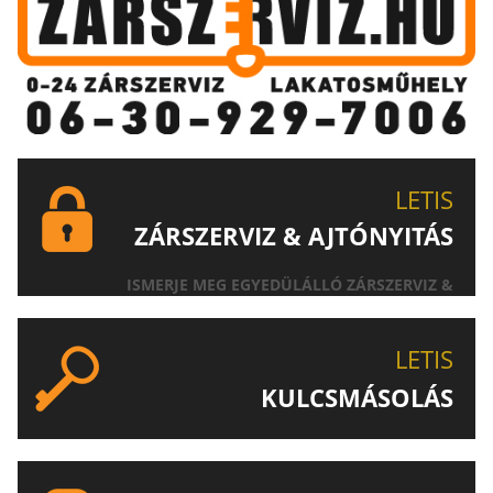
LETIS
ZÁRSZERVIZ & AJTÓNYITÁS
ISMERJE MEG EGYEDÜLÁLLÓ ZÁRSZERVIZ &
AJTÓNYITÁS SZOLGÁLTATÁSUNKAT!
LETIS
KULCSMÁSOLÁS
EGYEDI ÉS SPECIÁLIS KULCSOK MÁSOLÁSA, CSAK A
LETIS-NÉL!