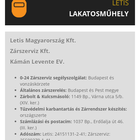
LETIS
LAKATOSMŰHELY
AJÁNLJUK FIGYELMÉBE LAKATOSMŰHELYÜNK
TERMÉKEIT IS!
Letis Magyarország Kft.
Zárszerviz Kft.
Kámán Levente EV.
0-24 Zárszerviz segélyszolgálat:
Budapest és
vonzáskörzete
Általános zárszerelés:
Budapest és Pest megye
Zárbolt & Kulcsmásoló:
1149 Bp., Várna utca 5/b.
(XIV. ker.)
Tűzvédelmi karbantartás és Zárrendszer készítés:
országszerte
Számlázási és postacím:
1037 Bp., Erdőalja út 46.
(III. ker.)
Adószám:
Letis: 24151131-2-41; Zárszerviz: