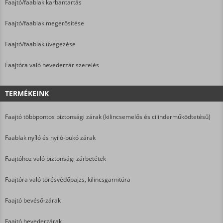
Faajtó/faablak karbantartás
Faajtó/faablak megerősítése
Faajtó/faablak üvegezése
Faajtóra való hevederzár szerelés
TERMÉKEINK
Faajtó többpontos biztonsági zárak (kilincsemelős és cilinderműködtetésű)
Faablak nyíló és nyíló-bukó zárak
Faajtóhoz való biztonsági zárbetétek
Faajtóra való törésvédőpajzs, kilincsgarnitúra
Faajtó bevéső-zárak
Faajtó hevederzárak