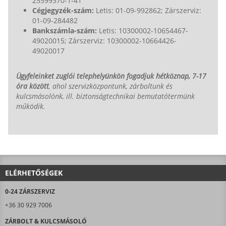
25599370-1-41
Cégjegyzék-szám:
Letis: 01-09-992862; Zárszerviz:
01-09-284482
Bankszámla-szám:
Letis: 10300002-10654467-
49020015; Zárszerviz: 10300002-10664426-
49020017
Ügyfeleinket zuglói telephelyünkön fogadjuk hétköznap, 7-17
óra között
, ahol szervizközpontunk, zárboltunk és
kulcsmásolónk, ill. biztonságtechnikai bemutatótermünk
működik.
ELÉRHETŐSÉGEK
0-24 ZÁRSZERVIZ
+36 30 929 7006
ZÁRBOLT & KULCSMÁSOLÓ