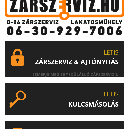
LETIS
ZÁRSZERVIZ & AJTÓNYITÁS
ISMERJE MEG EGYEDÜLÁLLÓ ZÁRSZERVIZ &
AJTÓNYITÁS SZOLGÁLTATÁSUNKAT!
LETIS
KULCSMÁSOLÁS
EGYEDI ÉS SPECIÁLIS KULCSOK MÁSOLÁSA, CSAK A
LETIS-NÉL!