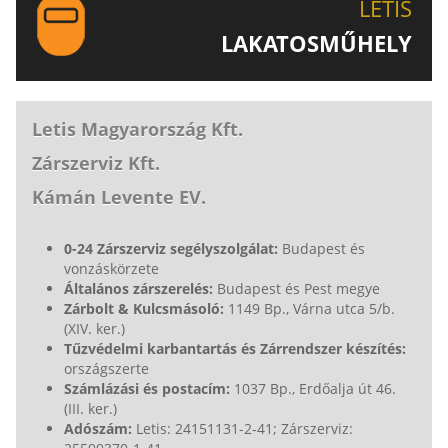
LETIS
LAKATOSMŰHELY
AJÁNLJUK FIGYELMÉBE LAKATOSMŰHELYÜNK
TERMÉKEIT IS!
Letis Magyarország Kft.
Zárszerviz Kft.
Kámán Levente EV.
0-24 Zárszerviz segélyszolgálat:
Budapest és
vonzáskörzete
Általános zárszerelés:
Budapest és Pest megye
Zárbolt & Kulcsmásoló:
1149 Bp., Várna utca 5/b.
(XIV. ker.)
Tűzvédelmi karbantartás és Zárrendszer készítés:
országszerte
Számlázási és postacím:
1037 Bp., Erdőalja út 46.
(III. ker.)
Adószám:
Letis: 24151131-2-41; Zárszerviz: