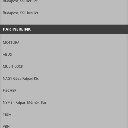
Budapest, XXI. kerület
Budapest, XXII. kerület
PARTNEREINK
MOTTURA
ABUS
MUL-T-LOCK
NAGY Géza Faipari Kft.
FISCHER
NYME - Faipari Mérnöki Kar
TESA
VBH