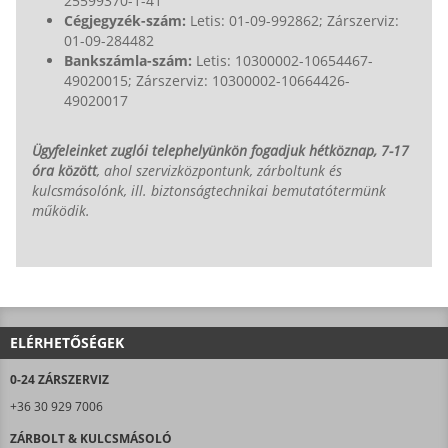
25599370-1-41
Cégjegyzék-szám:
Letis: 01-09-992862; Zárszerviz:
01-09-284482
Bankszámla-szám:
Letis: 10300002-10654467-
49020015; Zárszerviz: 10300002-10664426-
49020017
Ügyfeleinket zuglói telephelyünkön fogadjuk hétköznap, 7-17
óra között
, ahol szervizközpontunk, zárboltunk és
kulcsmásolónk, ill. biztonságtechnikai bemutatótermünk
működik.
ELÉRHETŐSÉGEK
0-24 ZÁRSZERVIZ
+36 30 929 7006
ZÁRBOLT & KULCSMÁSOLÓ