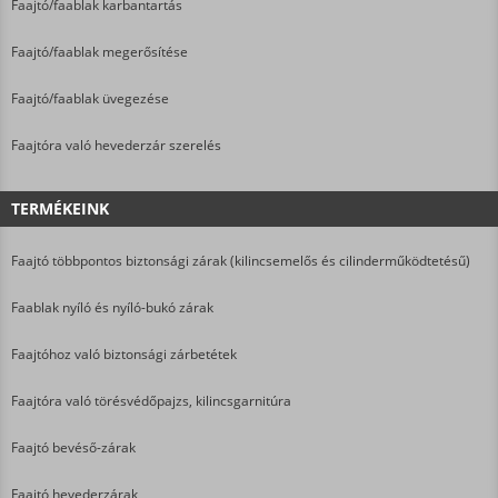
Faajtó/faablak karbantartás
Faajtó/faablak megerősítése
Faajtó/faablak üvegezése
Faajtóra való hevederzár szerelés
TERMÉKEINK
Faajtó többpontos biztonsági zárak (kilincsemelős és cilinderműködtetésű)
Faablak nyíló és nyíló-bukó zárak
Faajtóhoz való biztonsági zárbetétek
Faajtóra való törésvédőpajzs, kilincsgarnitúra
Faajtó bevéső-zárak
Faajtó hevederzárak