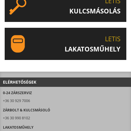
LETIS
KULCSMÁSOLÁS
EGYEDI ÉS SPECIÁLIS KULCSOK MÁSOLÁSA, CSAK A
LETIS-NÉL!
LETIS
LAKATOSMŰHELY
AJÁNLJUK FIGYELMÉBE LAKATOSMŰHELYÜNK
TERMÉKEIT IS!
ELÉRHETŐSÉGEK
0-24 ZÁRSZERVIZ
+36 30 929 7006
ZÁRBOLT & KULCSMÁSOLÓ
+36 30 990 8102
LAKATOSMŰHELY