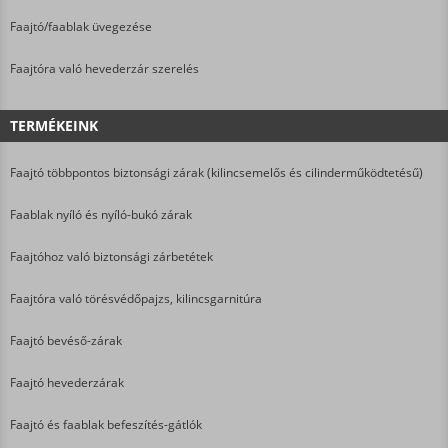
Faajtó/faablak üvegezése
Faajtóra való hevederzár szerelés
TERMÉKEINK
Faajtó többpontos biztonsági zárak (kilincsemelős és cilinderműködtetésű)
Faablak nyíló és nyíló-bukó zárak
Faajtóhoz való biztonsági zárbetétek
Faajtóra való törésvédőpajzs, kilincsgarnitúra
Faajtó bevéső-zárak
Faajtó hevederzárak
Faajtó és faablak befeszítés-gátlók