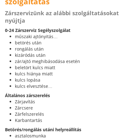
szolgáltatás
Zárszervizünk az alábbi szolgáltatásokat
nyújtja
0-24 Zárszerviz Segélyszolgálat
műszaki ajtónyitás…
betörés után
rongálás után
kizáródás után
zár/ajtó meghibásodása esetén
beletört kulcs miatt
kulcs hiánya miatt
kulcs lopása
kulcs elvesztése…
Általános zárszerelés
Zárjavítás
Zárcsere
Zárfelszerelés
Karbantartás
Betörés/rongálás utáni helyreállítás
asztalosmunka