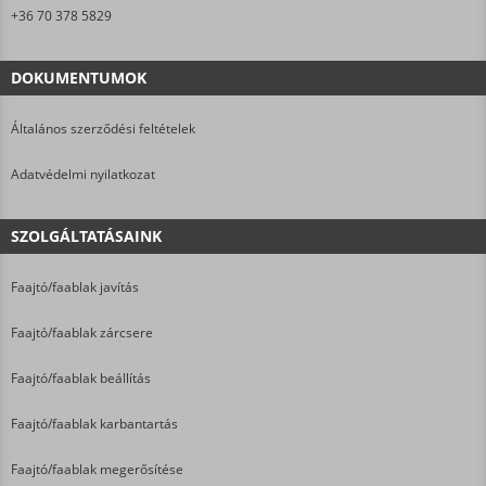
+36 70 378 5829
DOKUMENTUMOK
Általános szerződési feltételek
Adatvédelmi nyilatkozat
SZOLGÁLTATÁSAINK
Faajtó/faablak javítás
Faajtó/faablak zárcsere
Faajtó/faablak beállítás
Faajtó/faablak karbantartás
Faajtó/faablak megerősítése