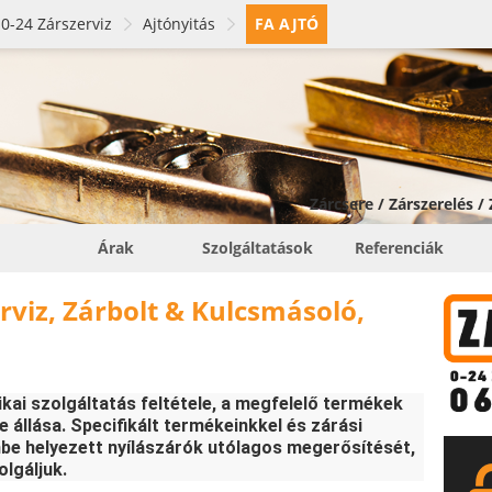
0-24 Zárszerviz
Ajtónyitás
FA AJTÓ
Zárcsere / Zárszerelés /
Árak
Szolgáltatások
Referenciák
erviz, Zárbolt & Kulcsmásoló,
kai szolgáltatás feltétele, a megfelelő termékek
 állása. Specifikált termékeinkkel és zárási
be helyezett nyílászárók utólagos megerősítését,
olgáljuk.