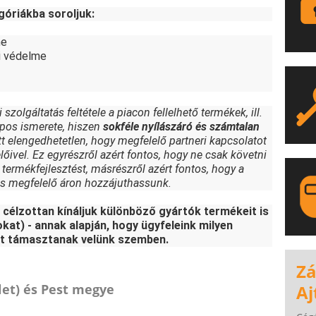
góriákba soroljuk:
me
i védelme
zolgáltatás feltétele a piacon fellelhető termékek, ill.
pos ismerete, hiszen
sokféle nyílászáró és számtalan
tt elengedhetetlen, hogy megfelelő partneri kapcsolatot
őivel. Ez egyrészről azért fontos, hogy ne csak követni
termékfejlesztést, másrészről azért fontos, hogy a
s megfelelő áron hozzájuthassunk.
 célzottan kínáljuk különböző gyártók termékeit is
at) - annak alapján, hogy ügyfeleink milyen
et támasztanak velünk szemben.
LA
Zá
Aj
et) és Pest megye