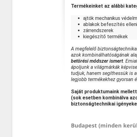
Termékeinket az alábbi kate
ajtók mechanikus védel
ablakok befeszítés ellen
zárrendszerek
kiegészítő termékek
A megfelelő biztonságtechnikai s
azok kombinálhatóságának ala
betörési módszer ismert
. Emia
ápoljunk a világmárkák képvisel
tudjuk, hanem segíthessük is a 
legjobb termékekhez gyorsan é
Saját produktumaink mellett
(sok esetben kombinálva azok
biztonságtechnikai igények
Budapest (minden kerül