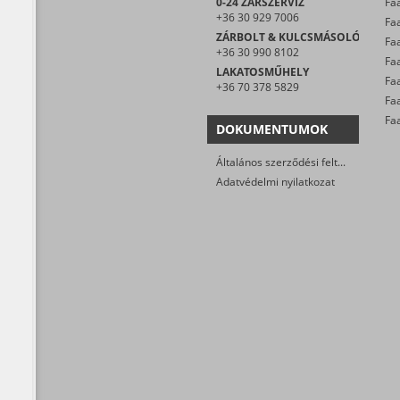
0-24 ZÁRSZERVIZ
Faa
+36 30 929 7006
Faa
ZÁRBOLT & KULCSMÁSOLÓ
Faa
+36 30 990 8102
LAKATOSMŰHELY
+36 70 378 5829
Fa
DOKUMENTUMOK
Általános szerződési feltételek
Adatvédelmi nyilatkozat