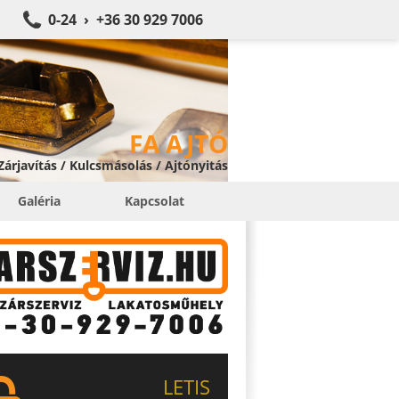
0-24 › +36 30 929 7006
FA AJTÓ
 Zárjavítás / Kulcsmásolás / Ajtónyitás
Galéria
Kapcsolat
LETIS