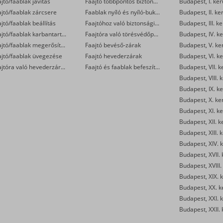
jtó/faablak javítás
Faajtó többpontos biztonsági zárak (kilincsemelős és cilinderműködtetésű)
Budapest, I. ker
jtó/faablak zárcsere
Faablak nyíló és nyíló-bukó zárak
Budapest, II. ke
jtó/faablak beállítás
Faajtóhoz való biztonsági zárbetétek
Budapest, III. ke
Faajtó/faablak karbantartás
Faajtóra való törésvédőpajzs, kilincsgarnitúra
Budapest, IV. ke
Faajtó/faablak megerősítése
Faajtó bevéső-zárak
Budapest, V. ke
ajtó/faablak üvegezése
Faajtó hevederzárak
Budapest, VI. ke
Faajtóra való hevederzár szerelés
Faajtó és faablak befeszítés-gátlók
Budapest, VII. k
Budapest, VIII. 
Budapest, IX. ke
Budapest, X. ke
Budapest, XI. ke
Budapest, XII. k
Budapest, XIII. 
Budapest, XIV. k
Budapest, XVII. 
Budapest, XVIII.
Budapest, XIX. k
Budapest, XX. k
Budapest, XXI. k
Budapest, XXII. 