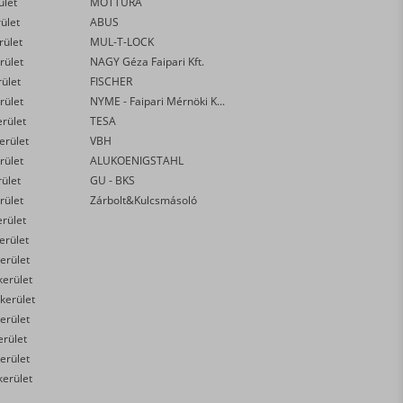
ület
MOTTURA
rület
ABUS
rület
MUL-T-LOCK
rület
NAGY Géza Faipari Kft.
rület
FISCHER
rület
NYME - Faipari Mérnöki Kar
erület
TESA
kerület
VBH
rület
ALUKOENIGSTAHL
rület
GU - BKS
rület
Zárbolt&Kulcsmásoló
erület
kerület
erület
kerület
 kerület
erület
erület
erület
kerület