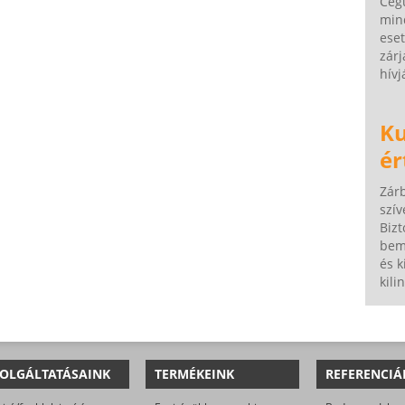
Cégü
min
ese
zárj
hívj
Ku
ér
Zár
szív
Bizt
bem
és k
kili
OLGÁLTATÁSAINK
TERMÉKEINK
REFERENCIÁ