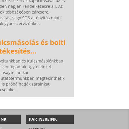
nk, zárszerviz kapacitásával az év
den napján rendelkezésre áll. Az
tek többségében zárcsere,
avítás, vagy SOS ajtónyitás miatt
ák gyorsszervizünket.
lcsmásolás és bolti
tékesítés...
boltunkban és Kulcsmásolónkban
esen fogadjuk Ügyfeleinket.
onságtechnikai
utatótermünkben megtekinthetik
i is próbálhatják zárainkat,
ncseinket.
INK
PARTNEREINK