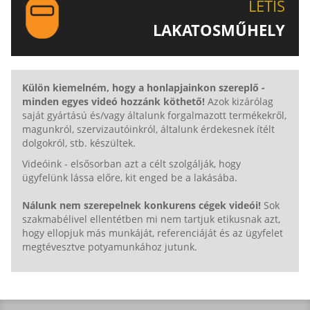
LETIS
LAKATOSMŰHELY
AJÁNLJUK FIGYELMÉBE LAKATOSMŰHELYÜNK
TERMÉKEIT IS!
Külön kiemelném, hogy a honlapjainkon szereplő -
minden egyes videó hozzánk köthető!
Azok kizárólag
saját gyártású és/vagy általunk forgalmazott termékekről,
magunkról, szervizautóinkról, általunk érdekesnek ítélt
dolgokról, stb. készültek.
Videóink - elsősorban azt a célt szolgálják, hogy
ügyfelünk lássa előre, kit enged be a lakásába.
Nálunk nem szerepelnek konkurens cégek videói!
Sok
szakmabélivel ellentétben mi nem tartjuk etikusnak azt,
hogy ellopjuk más munkáját, referenciáját és az ügyfelet
megtévesztve potyamunkához jutunk.