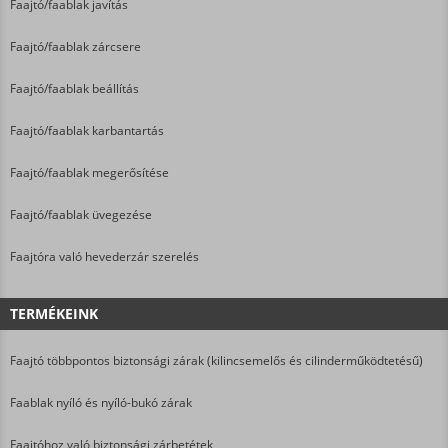
Faajtó/faablak javítás
Faajtó/faablak zárcsere
Faajtó/faablak beállítás
Faajtó/faablak karbantartás
Faajtó/faablak megerősítése
Faajtó/faablak üvegezése
Faajtóra való hevederzár szerelés
TERMÉKEINK
Faajtó többpontos biztonsági zárak (kilincsemelős és cilinderműködtetésű)
Faablak nyíló és nyíló-bukó zárak
Faajtóhoz való biztonsági zárbetétek