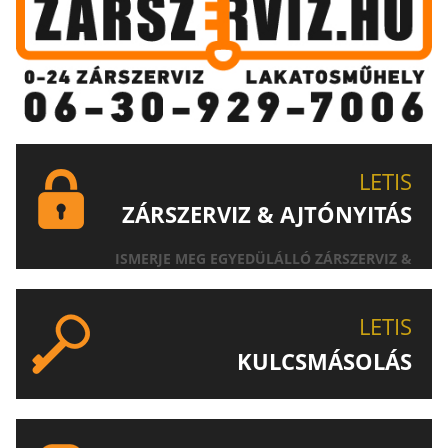
LETIS
ZÁRSZERVIZ & AJTÓNYITÁS
ISMERJE MEG EGYEDÜLÁLLÓ ZÁRSZERVIZ &
AJTÓNYITÁS SZOLGÁLTATÁSUNKAT!
LETIS
KULCSMÁSOLÁS
EGYEDI ÉS SPECIÁLIS KULCSOK MÁSOLÁSA, CSAK A
LETIS-NÉL!