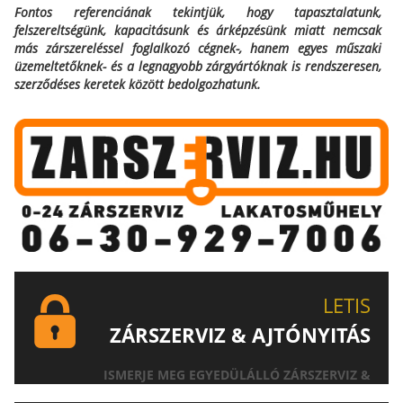
Fontos referenciának tekintjük, hogy tapasztalatunk,
felszereltségünk, kapacitásunk és árképzésünk miatt nemcsak
más zárszereléssel foglalkozó cégnek-, hanem egyes műszaki
üzemeltetőknek- és a legnagyobb zárgyártóknak is rendszeresen,
szerződéses keretek között bedolgozhatunk.
LETIS
ZÁRSZERVIZ & AJTÓNYITÁS
ISMERJE MEG EGYEDÜLÁLLÓ ZÁRSZERVIZ &
AJTÓNYITÁS SZOLGÁLTATÁSUNKAT!