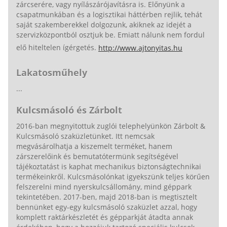
zárcserére, vagy nyílászárójavításra is. Előnyünk a
csapatmunkában és a logisztikai háttérben rejlik, tehát
saját szakemberekkel dolgozunk, akiknek az idejét a
szervizközpontból osztjuk be. Emiatt nálunk nem fordul
elő hiteltelen ígérgetés.
http://www.ajtonyitas.hu
Lakatosműhely
...
Kulcsmásoló és Zárbolt
2016-ban megnyitottuk zuglói telephelyünkön Zárbolt &
Kulcsmásoló szaküzletünket. Itt nemcsak
megvásárolhatja a kiszemelt terméket, hanem
zárszerelőink és bemutatótermünk segítségével
tájékoztatást is kaphat mechanikus biztonságtechnikai
termékeinkről. Kulcsmásolónkat igyekszünk teljes körűen
felszerelni mind nyerskulcsállomány, mind géppark
tekintetében. 2017-ben, majd 2018-ban is megtisztelt
bennünket egy-egy kulcsmásoló szaküzlet azzal, hogy
komplett raktárkészletét és gépparkját átadta annak