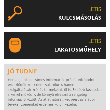
LETIS
KULCSMÁSOLÁS
EGYEDI ÉS SPECIÁLIS KULCSOK MÁSOLÁSA, CSAK A
LETIS-NÉL!
LETIS
LAKATOSMŰHELY
AJÁNLJUK FIGYELMÉBE LAKATOSMŰHELYÜNK
TERMÉKEIT IS!
JÓ TUDNI!
Honlapjainkon számos információt próbálunk átadni
érdeklődőinknek nemcsak rólunk, hanem
szolgáltatásainkról és termékeinkről is. Ez több-kevesebb
sikerrel működik, de könnyű elveszni a rengeteg
információ között. Az átláthatóság kedvéért az alábbi
tevékenységeinket érdemes külön kezelni: