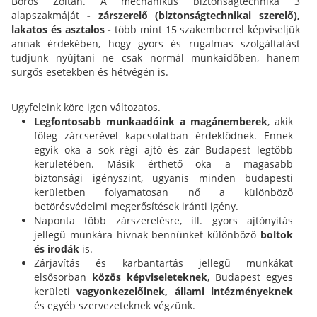
Boros Zoltán. A mechanikus biztonságtechnika 3
alapszakmáját
- zárszerelő (biztonságtechnikai szerelő),
lakatos és asztalos -
több mint 15 szakemberrel képviseljük
annak érdekében, hogy gyors és rugalmas szolgáltatást
tudjunk nyújtani ne csak normál munkaidőben, hanem
sürgős esetekben és hétvégén is.
Ügyfeleink köre igen változatos.
Legfontosabb munkaadóink a magánemberek
, akik
főleg zárcserével kapcsolatban érdeklődnek. Ennek
egyik oka a sok régi ajtó és zár Budapest legtöbb
kerületében. Másik érthető oka a magasabb
biztonsági igényszint, ugyanis minden budapesti
kerületben folyamatosan nő a különböző
betörésvédelmi megerősítések iránti igény.
Naponta több zárszerelésre, ill. gyors ajtónyitás
jellegű munkára hívnak bennünket különböző
boltok
és irodák
is.
Zárjavítás és karbantartás jellegű munkákat
elsősorban
közös képviseleteknek
, Budapest egyes
kerületi
vagyonkezelőinek,
állami intézményeknek
és egyéb szervezeteknek végzünk.