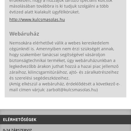
érdekében, hogy a hozzájuk tartozó speciális kulcsok
másolásában továbbra is ki tudjuk szolgálni a több
évtized alatt kialakult ügyfélkörüket.
http://www.kulcsmasolas.hu
Webáruház
Nemsokára elérhetővé válik a webes kereskedelem
cégünknél is. Amennyiben nem érzi szükségét annak,
hogy szakember tanácsai segítségével vásároljon
biztonságtechnikai terméket, úgy webáruházunkban a
legkedvezőbb árakon juthat hozzá a hazai piac jellemző
záraihoz, kilincsgarnitúráihoz, ajtó- és záralkatrészeihez
és szerelési segédeszközeihez.
(Amíg elkészül a webáruház, érdeklődését a következő e-
mail címen várjuk: zarbolt@kulcsmasolas.hu)
ELÉRHETŐSÉGEK
0-24 ZÁRSZERVIZ