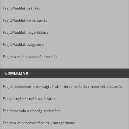
Faajtó/faablak beállítás
Faajtó/faablak karbantartás
Faajtó/faablak megerősítése
Faajtó/faablak üvegezése
Faajtóra való hevederzár szerelés
TERMÉKEINK
Faajtó többpontos biztonsági zárak (kilincsemelős és cilinderműködtetésű)
Faablak nyíló és nyíló-bukó zárak
Faajtóhoz való biztonsági zárbetétek
Faajtóra való törésvédőpajzs, kilincsgarnitúra