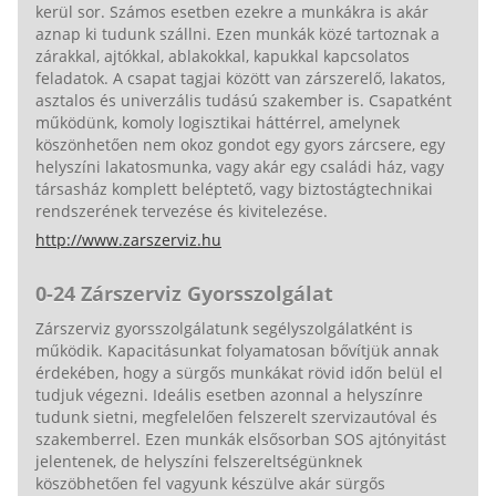
kerül sor. Számos esetben ezekre a munkákra is akár
aznap ki tudunk szállni. Ezen munkák közé tartoznak a
zárakkal, ajtókkal, ablakokkal, kapukkal kapcsolatos
feladatok. A csapat tagjai között van zárszerelő, lakatos,
asztalos és univerzális tudású szakember is. Csapatként
működünk, komoly logisztikai háttérrel, amelynek
köszönhetően nem okoz gondot egy gyors zárcsere, egy
helyszíni lakatosmunka, vagy akár egy családi ház, vagy
társasház komplett beléptető, vagy biztostágtechnikai
rendszerének tervezése és kivitelezése.
http://www.zarszerviz.hu
0-24 Zárszerviz Gyorsszolgálat
Zárszerviz gyorsszolgálatunk segélyszolgálatként is
működik. Kapacitásunkat folyamatosan bővítjük annak
érdekében, hogy a sürgős munkákat rövid időn belül el
tudjuk végezni. Ideális esetben azonnal a helyszínre
tudunk sietni, megfelelően felszerelt szervizautóval és
szakemberrel. Ezen munkák elsősorban SOS ajtónyitást
jelentenek, de helyszíni felszereltségünknek
köszöbhetően fel vagyunk készülve akár sürgős