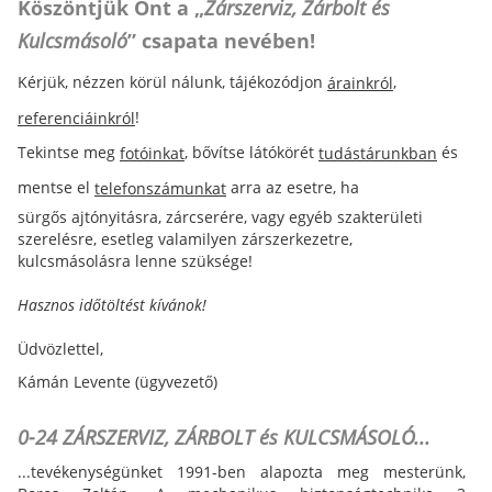
Köszöntjük Önt a „
Zárszerviz, Zárbolt és
Kulcsmásoló
” csapata nevében!
Kérjük, nézzen körül nálunk, tájékozódjon
,
árainkról
!
referenciáinkról
Tekintse meg
, bővítse látókörét
és
fotóinkat
tudástárunkban
mentse el
arra az esetre, ha
telefonszámunkat
sürgős ajtónyitásra, zárcserére, vagy egyéb szakterületi
szerelésre, esetleg valamilyen zárszerkezetre,
kulcsmásolásra lenne szüksége!
Hasznos időtöltést kívánok!
Üdvözlettel,
Kámán Levente (ügyvezető)
0-24 ZÁRSZERVIZ, ZÁRBOLT és KULCSMÁSOLÓ...
...tevékenységünket 1991-ben alapozta meg mesterünk,