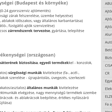
ységei (Budapest és környéke)
ABU
(0-24 gyorsszerviz ajtómentés)
Ajtó
onsági zárak felszerelése, üzembe helyezése)
Ajtó
-, ablakok időszakos, vagy általános karbantartása)
tló-, füstgátló ajtók szervizelése)
Ajtó
lcsos
zárrendszerek tervezése
, gyártása, telepítése
Alu
Autó
Bet
vékenységei (országosan)
Bizt
hátterének biztosítása
,
egyedi termékek
kel - konzolok,
CIS
atos)
sürgősségi munkák
kivitelezése (fa-, acél-,
CR
akok szerelése - újrapántolás, üvegezés, szerkezeti
Egy
akatos/asztalos)
általános munkák
kivitelezése
Ele
ojektmunkák elvégzése, nagy mennyiségű termékek üzembe
ELZ
jtórácsok- és ablakrácsok beépítése, értékes nyílászáró
jítása)
Fa a
Hev