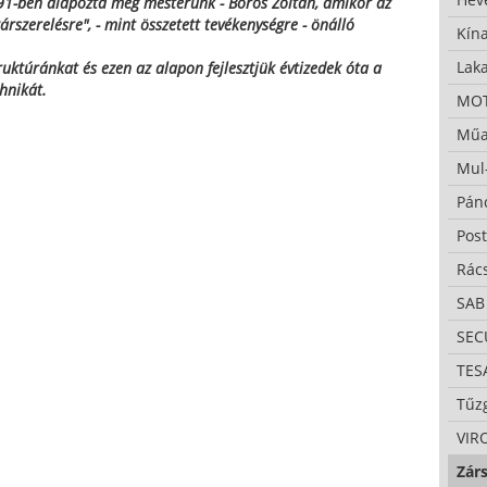
91-ben alapozta meg mesterünk - Boros Zoltán, amikor az
zárszerelésre", - mint összetett tevékenységre - önálló
Kína
Lak
truktúránkat és ezen az alapon fejlesztjük évtizedek óta a
hnikát.
MO
Műa
Mul
Pán
Pos
Rác
SAB
SE
TES
Tűzg
VIR
Zárs