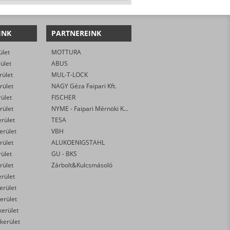
INK
PARTNEREINK
ület
MOTTURA
rület
ABUS
rület
MUL-T-LOCK
rület
NAGY Géza Faipari Kft.
rület
FISCHER
rület
NYME - Faipari Mérnöki Kar
erület
TESA
kerület
VBH
rület
ALUKOENIGSTAHL
rület
GU - BKS
rület
Zárbolt&Kulcsmásoló
erület
kerület
erület
kerület
 kerület