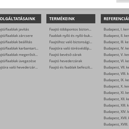
OLGÁLTATÁSAINK
TERMÉKEINK
REFERENCIÁ
jtó/faablak javítás
Faajtó többpontos biztonsági zárak (kilincsemelős és cilinderműködtetésű)
Budapest, I. ker
jtó/faablak zárcsere
Faablak nyíló és nyíló-bukó zárak
Budapest, II. ke
jtó/faablak beállítás
Faajtóhoz való biztonsági zárbetétek
Budapest, III. ke
Faajtó/faablak karbantartás
Faajtóra való törésvédőpajzs, kilincsgarnitúra
Budapest, IV. ke
Faajtó/faablak megerősítése
Faajtó bevéső-zárak
Budapest, V. ke
ajtó/faablak üvegezése
Faajtó hevederzárak
Budapest, VI. ke
Faajtóra való hevederzár szerelés
Faajtó és faablak befeszítés-gátlók
Budapest, VII. k
Budapest, VIII. 
Budapest, IX. ke
Budapest, X. ke
Budapest, XI. ke
Budapest, XII. k
Budapest, XIII. 
Budapest, XIV. k
Budapest, XVII. 
Budapest, XVIII.