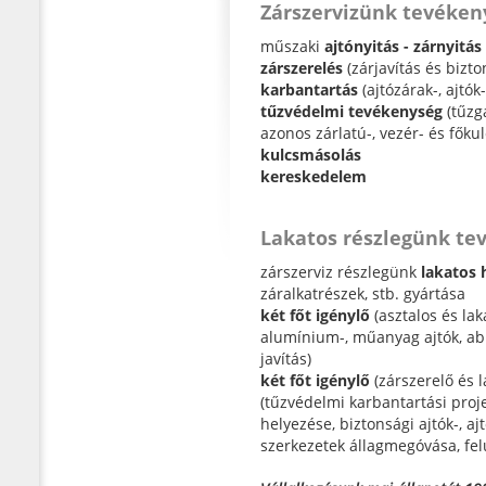
Zárszervizünk tevéken
műszaki
ajtónyitás - zárnyitás
zárszerelés
(zárjavítás és bizt
karbantartás
(ajtózárak-, ajtók
tűzvédelmi tevékenység
(tűzgá
azonos zárlatú-, vezér- és főku
kulcsmásolás
kereskedelem
Lakatos részlegünk te
zárszerviz részlegünk
lakatos 
záralkatrészek, stb. gyártása
két főt igénylő
(asztalos és lak
alumínium-, műanyag ajtók, abl
javítás)
két főt igénylő
(zárszerelő és l
(tűzvédelmi karbantartási pr
helyezése, biztonsági ajtók-, a
szerkezetek állagmegóvása, felú