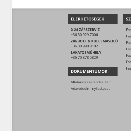
ELÉRHETŐSÉGEK
SZ
0-24 ZÁRSZERVIZ
Faa
+36 30 929 7006
Faa
ZÁRBOLT & KULCSMÁSOLÓ
Faa
+36 30 990 8102
LAKATOSMŰHELY
+36 70 378 5829
Fa
DOKUMENTUMOK
Általános szerződési feltételek
Adatvédelmi nyilatkozat