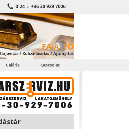
0-24 › +36 30 929 7006
FA AJTÓ
 Zárjavítás / Kulcsmásolás / Ajtónyitás
Galéria
Kapcsolat
dástár