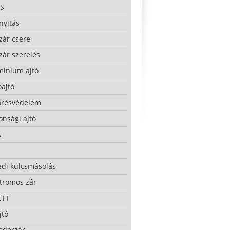
S
nyitás
zár csere
zár szerelés
mínium ajtó
ajtó
örésvédelem
onsági ajtó
A
edi kulcsmásolás
ktromos zár
ETT
jtó
ederzár