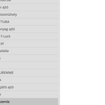
i ajtó
atosműhely
TTURA
nyag ajtó
-T-Lock
cél
taláda
s
CUREMME
A
átló ajtó
O
zerviz