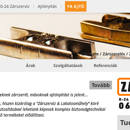
0-24 Zárszerviz
Ajtónyitás
FA AJTÓ
Zárcsere / Zárszerelés /
Árak
Szolgáltatások
Referenciák
Tovább
knek zárcserét, másoknak ajtónyitást is jelent...
, hiszen kizárólag a "Zárszerviz & Lakatosműhely" köré
biztosításával lehetünk képesek komplex biztonságtechnikai
lő termékeket előállítani.
Tu