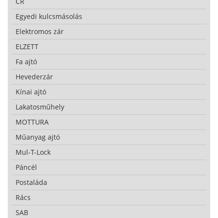
CR
Egyedi kulcsmásolás
Elektromos zár
ELZETT
Fa ajtó
Hevederzár
Kínai ajtó
Lakatosműhely
MOTTURA
Műanyag ajtó
Mul-T-Lock
Páncél
Postaláda
Rács
SAB