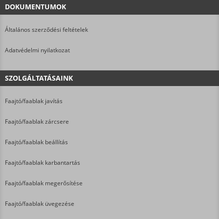
DOKUMENTUMOK
Általános szerződési feltételek
Adatvédelmi nyilatkozat
SZOLGÁLTATÁSAINK
Faajtó/faablak javítás
Faajtó/faablak zárcsere
Faajtó/faablak beállítás
Faajtó/faablak karbantartás
Faajtó/faablak megerősítése
Faajtó/faablak üvegezése