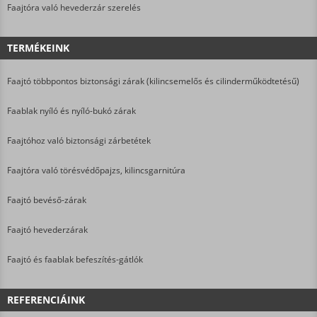
Faajtóra való hevederzár szerelés
TERMÉKEINK
Faajtó többpontos biztonsági zárak (kilincsemelős és cilinderműködtetésű)
Faablak nyíló és nyíló-bukó zárak
Faajtóhoz való biztonsági zárbetétek
Faajtóra való törésvédőpajzs, kilincsgarnitúra
Faajtó bevéső-zárak
Faajtó hevederzárak
Faajtó és faablak befeszítés-gátlók
REFERENCIÁINK