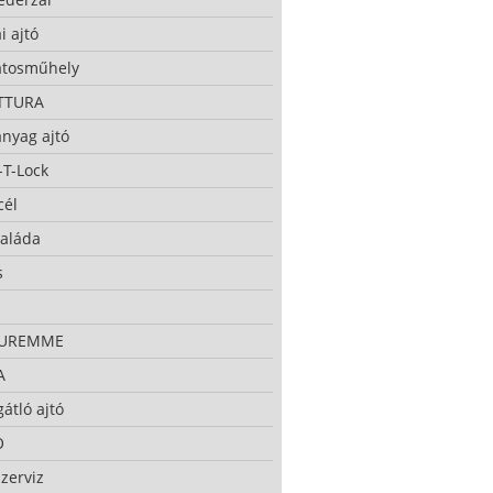
i ajtó
atosműhely
TTURA
nyag ajtó
-T-Lock
cél
taláda
s
CUREMME
A
átló ajtó
O
zerviz