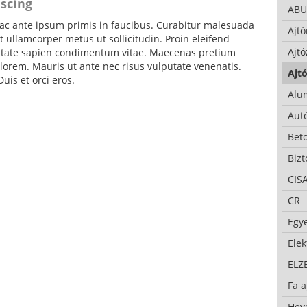
iscing
ABU
c ante ipsum primis in faucibus. Curabitur malesuada
Ajtó
 ullamcorper metus ut sollicitudin. Proin eleifend
Ajtó
putate sapien condimentum vitae. Maecenas pretium
lorem. Mauris ut ante nec risus vulputate venenatis.
Ajtó
uis et orci eros.
Alu
Autó
Bet
Bizt
CIS
CR
Egy
Ele
ELZ
Fa a
Hev