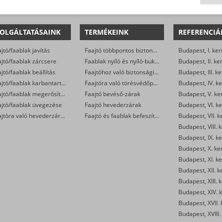
OLGÁLTATÁSAINK
TERMÉKEINK
REFERENCIÁ
jtó/faablak javítás
Faajtó többpontos biztonsági zárak (kilincsemelős és cilinderműködtetésű)
Budapest, I. ker
jtó/faablak zárcsere
Faablak nyíló és nyíló-bukó zárak
Budapest, II. ke
jtó/faablak beállítás
Faajtóhoz való biztonsági zárbetétek
Budapest, III. ke
Faajtó/faablak karbantartás
Faajtóra való törésvédőpajzs, kilincsgarnitúra
Budapest, IV. ke
Faajtó/faablak megerősítése
Faajtó bevéső-zárak
Budapest, V. ke
ajtó/faablak üvegezése
Faajtó hevederzárak
Budapest, VI. ke
Faajtóra való hevederzár szerelés
Faajtó és faablak befeszítés-gátlók
Budapest, VII. k
Budapest, VIII. 
Budapest, IX. ke
Budapest, X. ke
Budapest, XI. ke
Budapest, XII. k
Budapest, XIII. 
Budapest, XIV. k
Budapest, XVII. 
Budapest, XVIII.