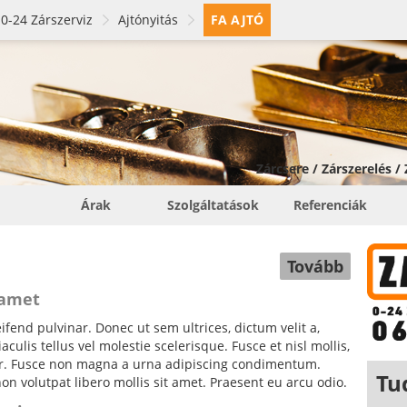
0-24 Zárszerviz
Ajtónyitás
FA AJTÓ
Zárcsere / Zárszerelés /
Árak
Szolgáltatások
Referenciák
Tovább
 amet
fend pulvinar. Donec ut sem ultrices, dictum velit a,
ulis tellus vel molestie scelerisque. Fusce et nisl mollis,
tor. Fusce non magna a urna adipiscing condimentum.
Tu
non volutpat libero mollis sit amet. Praesent eu arcu odio.