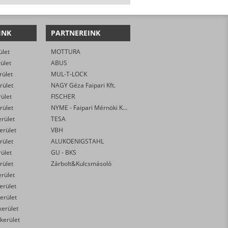
INK
PARTNEREINK
ület
MOTTURA
rület
ABUS
rület
MUL-T-LOCK
rület
NAGY Géza Faipari Kft.
rület
FISCHER
rület
NYME - Faipari Mérnöki Kar
erület
TESA
kerület
VBH
rület
ALUKOENIGSTAHL
rület
GU - BKS
rület
Zárbolt&Kulcsmásoló
erület
kerület
erület
kerület
 kerület