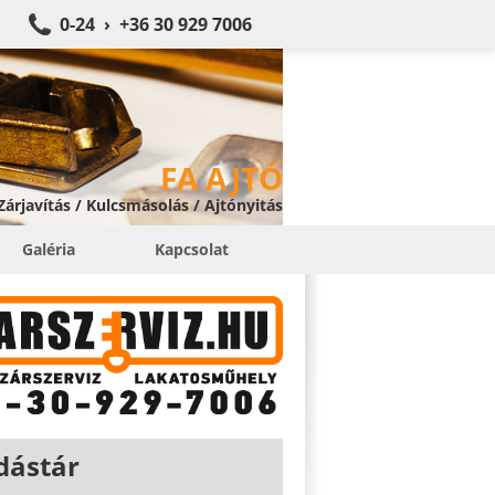
0-24 › +36 30 929 7006
FA AJTÓ
 Zárjavítás / Kulcsmásolás / Ajtónyitás
Galéria
Kapcsolat
dástár