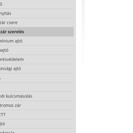
S
nyitás
zár csere
zár szerelés
mínium ajtó
ajtó
örésvédelem
onsági ajtó
A
edi kulcsmásolás
ktromos zár
ETT
jtó
ederzár