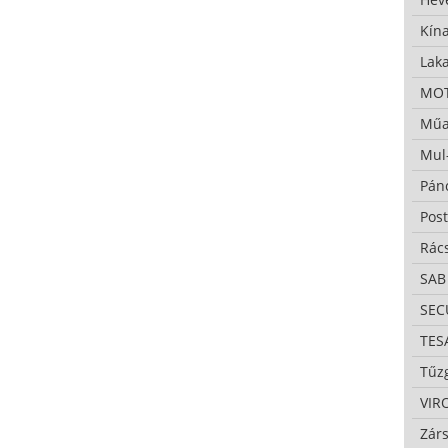
Kína
Lak
MO
Műa
Mul
Pán
Pos
Rác
SAB
SE
TES
Tűzg
VIR
Zárs