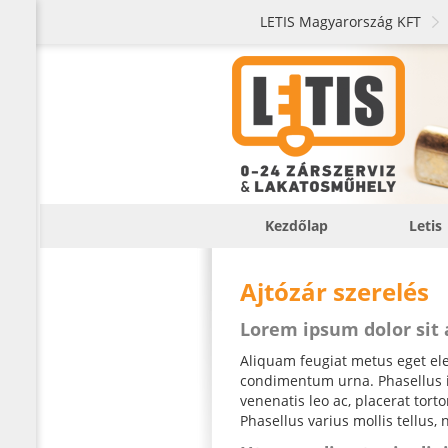
LETIS Magyarország KFT
Kezdőlap
Letis
Ajtózár szerelés
Lorem ipsum dolor sit
Aliquam feugiat metus eget elei
condimentum urna. Phasellus iac
venenatis leo ac, placerat tor
Phasellus varius mollis tellus, 