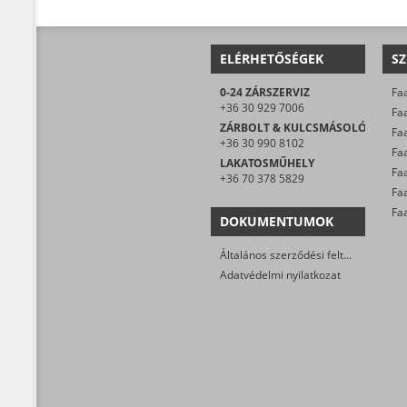
ELÉRHETŐSÉGEK
SZ
0-24 ZÁRSZERVIZ
Faa
+36 30 929 7006
Faa
ZÁRBOLT & KULCSMÁSOLÓ
Faa
+36 30 990 8102
LAKATOSMŰHELY
+36 70 378 5829
Fa
DOKUMENTUMOK
Általános szerződési feltételek
Adatvédelmi nyilatkozat