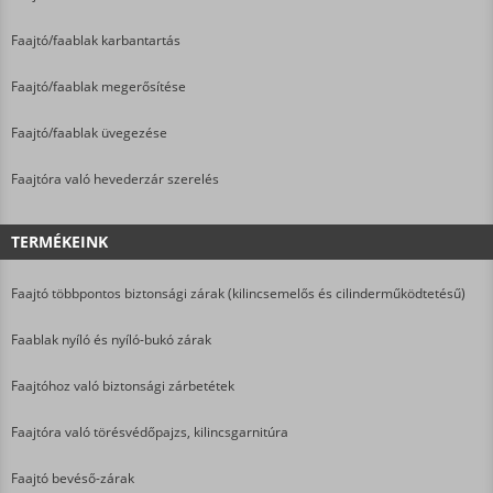
Faajtó/faablak karbantartás
Faajtó/faablak megerősítése
Faajtó/faablak üvegezése
Faajtóra való hevederzár szerelés
TERMÉKEINK
Faajtó többpontos biztonsági zárak (kilincsemelős és cilinderműködtetésű)
Faablak nyíló és nyíló-bukó zárak
Faajtóhoz való biztonsági zárbetétek
Faajtóra való törésvédőpajzs, kilincsgarnitúra
Faajtó bevéső-zárak