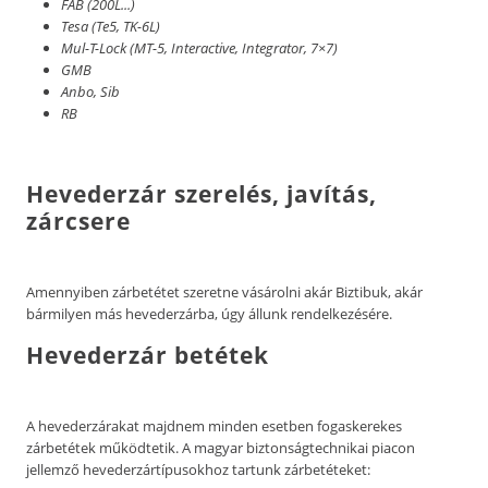
FAB (200L...)
Tesa (Te5, TK-6L)
Mul-T-Lock (MT-5, Interactive, Integrator, 7×7)
GMB
Anbo, Sib
RB
Hevederzár szerelés, javítás,
zárcsere
Amennyiben zárbetétet szeretne vásárolni akár Biztibuk, akár
bármilyen más hevederzárba, úgy állunk rendelkezésére.
Hevederzár betétek
A hevederzárakat majdnem minden esetben fogaskerekes
zárbetétek működtetik. A magyar biztonságtechnikai piacon
jellemző hevederzártípusokhoz tartunk zárbetéteket: