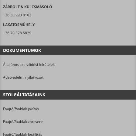
ZÁRBOLT & KULCSMÁSOLÓ
+36 30 990 8102
LAKATOSMŰHELY
+36 70 378 5829
DOKUMENTUMOK
Általános szerződési feltételek
Adatvédelmi nyilatkozat
SZOLGÁLTATÁSAINK
Faajtó/faablak javítás
Faajtó/faablak zárcsere
Faajtó/faablak beállítás