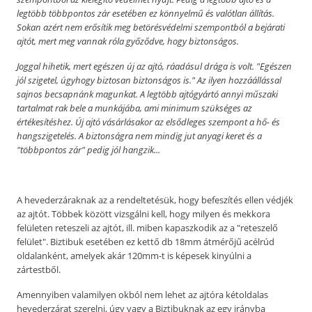
legtöbb többpontos zár esetében ez könnyelmű és valótlan állítás.
Sokan azért nem erősítik meg betörésvédelmi szempontból a bejárati
ajtót, mert meg vannak róla győződve, hogy biztonságos.
Joggal hihetik, mert egészen új az ajtó, ráadásul drága is volt. "Egészen
jól szigetel, úgyhogy biztosan biztonságos is." Az ilyen hozzáállással
sajnos becsapnánk magunkat. A legtöbb ajtógyártó annyi műszaki
tartalmat rak bele a munkájába, ami minimum szükséges az
értékesítéshez. Új ajtó vásárlásakor az elsődleges szempont a hő- és
hangszigetelés. A biztonságra nem mindig jut anyagi keret és a
"többpontos zár" pedig jól hangzik...
A hevederzáraknak az a rendeltetésük, hogy befeszítés ellen védjék
az ajtót. Többek között vizsgálni kell, hogy milyen és mekkora
felületen reteszeli az ajtót, ill. miben kapaszkodik az a "reteszelő
felület". Biztibuk esetében ez kettő db 18mm átmérőjű acélrúd
oldalanként, amelyek akár 120mm-t is képesek kinyúlni a
zártestből.
Amennyiben valamilyen okból nem lehet az ajtóra kétoldalas
hevederzárat szerelni, úgy vagy a Biztibuknak az egy irányba