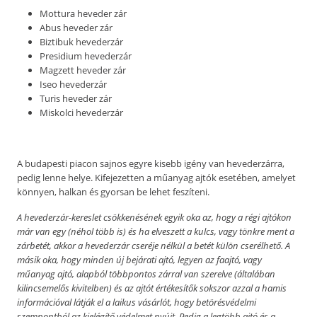
Mottura heveder zár
Abus heveder zár
Biztibuk hevederzár
Presidium hevederzár
Magzett heveder zár
Iseo hevederzár
Turis heveder zár
Miskolci hevederzár
A budapesti piacon sajnos egyre kisebb igény van hevederzárra,
pedig lenne helye. Kifejezetten a műanyag ajtók esetében, amelyet
könnyen, halkan és gyorsan be lehet feszíteni.
A hevederzár-kereslet csökkenésének egyik oka az, hogy a régi ajtókon
már van egy (néhol több is) és ha elveszett a kulcs, vagy tönkre ment a
zárbetét, akkor a hevederzár cseréje nélkül a betét külön cserélhető. A
másik oka, hogy minden új bejárati ajtó, legyen az faajtó, vagy
műanyag ajtó, alapból többpontos zárral van szerelve (általában
kilincsemelős kivitelben) és az ajtót értékesítők sokszor azzal a hamis
információval látják el a laikus vásárlót, hogy betörésvédelmi
szempontból az kielégítő védelmet nyújt. Pedig a legtöbb ajtó és a