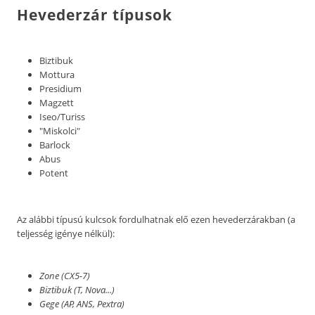
Hevederzár típusok
Biztibuk
Mottura
Presidium
Magzett
Iseo/Turiss
"Miskolci"
Barlock
Abus
Potent
Az alábbi típusú kulcsok fordulhatnak elő ezen hevederzárakban (a
teljesség igénye nélkül):
Zone (CX5-7)
Biztibuk (T, Nova...)
Gege (AP, ANS, Pextra)