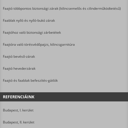
Faajtó többpontos biztonsági zárak (kilincsemelős és cilinderműködtetésű)
Faablak nyíló és nyíló-bukó zárak
Faajtóhoz való biztonsági zárbetétek
Faajtóra való törésvédőpajzs, kilincsgarnitúra
Faajtó bevéső-zárak
Faajtó hevederzárak
Faajtó és faablak befeszítés-gátlók
REFERENCIÁINK
Budapest, I. kerület
Budapest, II. kerület