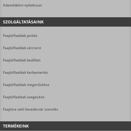
Adatvédelmi nyilatkozat
SZOLGÁLTATÁSAINK
Faajtó/faablak javítás
Faajtó/faablak zárcsere
Faajtó/faablak beállítás
Faajtó/faablak karbantartás
Faajtó/faablak megerősítése
Faajtó/faablak üvegezése
Faajtóra való hevederzár szerelés
TERMÉKEINK