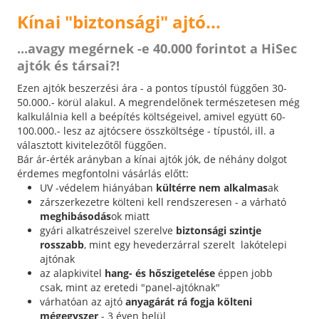
Kínai "biztonsági" ajtó...
...avagy megérnek -e 40.000 forintot a HiSec
ajtók és társai?!
Ezen ajtók beszerzési ára - a pontos típustól függően 30-
50.000.- körül alakul. A megrendelőnek természetesen még
kalkulálnia kell a beépítés költségeivel, amivel együtt 60-
100.000.- lesz az ajtócsere összköltsége - típustól, ill. a
választott kivitelezőtől függően.
Bár ár-érték arányban a kínai ajtók jók, de néhány dolgot
érdemes megfontolni vásárlás előtt:
UV -védelem hiányában
kültérre nem alkalmas
ak
zárszerkezetre költeni kell rendszeresen - a várható
meghibásodás
ok miatt
gyári alkatrészeivel szerelve
biztonsági szintje
rosszabb
, mint egy hevederzárral szerelt lakótelepi
ajtónak
az alapkivitel
hang- és hőszigetelése
éppen jobb
csak, mint az eretedi "panel-ajtóknak"
várhatóan az ajtó
anyagárát rá fogja költeni
mégegyszer
- 3 éven belül