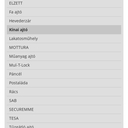
ELZETT
Fa ajtó
Hevederzár
Kínai ajtó
Lakatosműhely
MOTTURA
Műanyag ajtó
Mul-T-Lock
Páncél
Postaláda
Rács
SAB
SECUREMME
TESA
Tűzgátló ajtó