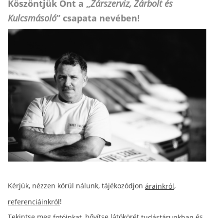
Köszöntjük Önt a „
Zárszerviz, Zárbolt és
Kulcsmásoló
” csapata nevében!
Kérjük, nézzen körül nálunk, tájékozódjon
,
árainkról
!
referenciáinkról
Tekintse meg
, bővítse látókörét
és
fotóinkat
tudástárunkban