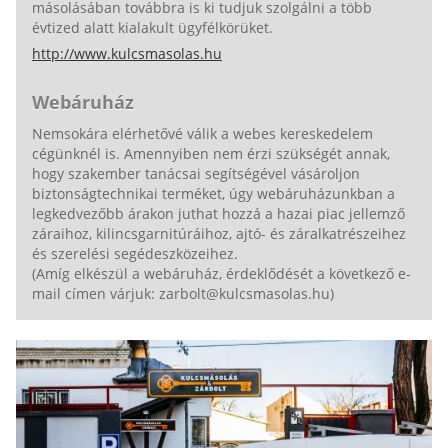
másolásában továbbra is ki tudjuk szolgálni a több
évtized alatt kialakult ügyfélkörüket.
http://www.kulcsmasolas.hu
Webáruház
Nemsokára elérhetővé válik a webes kereskedelem
cégünknél is. Amennyiben nem érzi szükségét annak,
hogy szakember tanácsai segítségével vásároljon
biztonságtechnikai terméket, úgy webáruházunkban a
legkedvezőbb árakon juthat hozzá a hazai piac jellemző
záraihoz, kilincsgarnitúráihoz, ajtó- és záralkatrészeihez
és szerelési segédeszközeihez.
(Amíg elkészül a webáruház, érdeklődését a következő e-
mail címen várjuk: zarbolt@kulcsmasolas.hu)