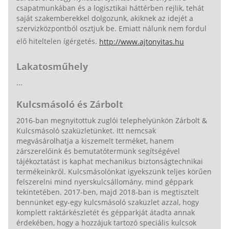
csapatmunkában és a logisztikai háttérben rejlik, tehát
saját szakemberekkel dolgozunk, akiknek az idejét a
szervizközpontból osztjuk be. Emiatt nálunk nem fordul
elő hiteltelen ígérgetés.
http://www.ajtonyitas.hu
Lakatosműhely
...
Kulcsmásoló és Zárbolt
2016-ban megnyitottuk zuglói telephelyünkön Zárbolt &
Kulcsmásoló szaküzletünket. Itt nemcsak
megvásárolhatja a kiszemelt terméket, hanem
zárszerelőink és bemutatótermünk segítségével
tájékoztatást is kaphat mechanikus biztonságtechnikai
termékeinkről. Kulcsmásolónkat igyekszünk teljes körűen
felszerelni mind nyerskulcsállomány, mind géppark
tekintetében. 2017-ben, majd 2018-ban is megtisztelt
bennünket egy-egy kulcsmásoló szaküzlet azzal, hogy
komplett raktárkészletét és gépparkját átadta annak
érdekében, hogy a hozzájuk tartozó speciális kulcsok