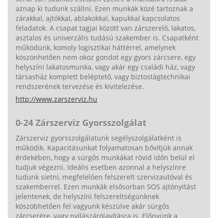
aznap ki tudunk szállni. Ezen munkák közé tartoznak a
zárakkal, ajtókkal, ablakokkal, kapukkal kapcsolatos
feladatok. A csapat tagjai között van zárszerelő, lakatos,
asztalos és univerzális tudású szakember is. Csapatként
működünk, komoly logisztikai háttérrel, amelynek
köszönhetően nem okoz gondot egy gyors zárcsere, egy
helyszíni lakatosmunka, vagy akár egy családi ház, vagy
társasház komplett beléptető, vagy biztostágtechnikai
rendszerének tervezése és kivitelezése.
http://www.zarszerviz.hu
0-24 Zárszerviz Gyorsszolgálat
Zárszerviz gyorsszolgálatunk segélyszolgálatként is
működik. Kapacitásunkat folyamatosan bővítjük annak
érdekében, hogy a sürgős munkákat rövid időn belül el
tudjuk végezni. Ideális esetben azonnal a helyszínre
tudunk sietni, megfelelően felszerelt szervizautóval és
szakemberrel. Ezen munkák elsősorban SOS ajtónyitást
jelentenek, de helyszíni felszereltségünknek
köszöbhetően fel vagyunk készülve akár sürgős
zárcserére, vagy nyílászárójavításra is. Előnyünk a