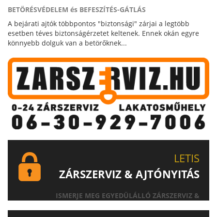
BETÖRÉSVÉDELEM és BEFESZÍTÉS-GÁTLÁS
A bejárati ajtók többpontos "biztonsági" zárjai a legtöbb
esetben téves biztonságérzetet keltenek. Ennek okán egyre
könnyebb dolguk van a betörőknek...
LETIS
ZÁRSZERVIZ & AJTÓNYITÁS
ISMERJE MEG EGYEDÜLÁLLÓ ZÁRSZERVIZ &
AJTÓNYITÁS SZOLGÁLTATÁSUNKAT!