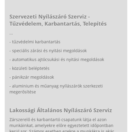
Szervezeti Nyílászáró Szerviz -
Tűzvédelem, Karbantartás, Telepítés
...
- tűzvédelmi karbantartás
- speciális zárási és nyitási megoldások
- automatikus ajtócsukási és nyitási megoldások
- közületi beléptetés
- pánikzár megoldások
- aluminium és műanyag nyílászárók szerkezeti
megerősítése
Lakossági Általános Nyílászáró Szerviz
Zárszerelő és karbantartó csapatunk látja el azon
munkáinkat, amelyekre előre egyeztetett időpontban
kerül sor. Számos esetben ezekre a munkákra is akár