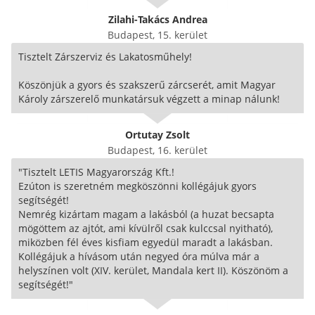
Zilahi-Takács Andrea
Budapest, 15. kerület
Tisztelt Zárszerviz és Lakatosműhely!
Köszönjük a gyors és szakszerű zárcserét, amit Magyar
Károly zárszerelő munkatársuk végzett a minap nálunk!
Ortutay Zsolt
Budapest, 16. kerület
"Tisztelt LETIS Magyarország Kft.!
Ezúton is szeretném megköszönni kollégájuk gyors
segítségét!
Nemrég kizártam magam a lakásból (a huzat becsapta
mögöttem az ajtót, ami kívülről csak kulccsal nyitható),
miközben fél éves kisfiam egyedül maradt a lakásban.
Kollégájuk a hívásom után negyed óra múlva már a
helyszínen volt (XIV. kerület, Mandala kert II). Köszönöm a
segítségét!"