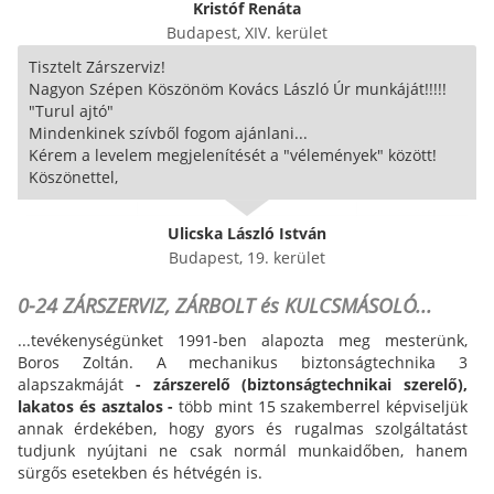
Kristóf Renáta
Budapest, XIV. kerület
Tisztelt Zárszerviz!
Nagyon Szépen Köszönöm Kovács László Úr munkáját!!!!!
"Turul ajtó"
Mindenkinek szívből fogom ajánlani...
Kérem a levelem megjelenítését a "vélemények" között!
Köszönettel,
Ulicska László István
Budapest, 19. kerület
0-24 ZÁRSZERVIZ, ZÁRBOLT és KULCSMÁSOLÓ...
...tevékenységünket 1991-ben alapozta meg mesterünk,
Boros Zoltán. A mechanikus biztonságtechnika 3
alapszakmáját
- zárszerelő (biztonságtechnikai szerelő),
lakatos és asztalos -
több mint 15 szakemberrel képviseljük
annak érdekében, hogy gyors és rugalmas szolgáltatást
tudjunk nyújtani ne csak normál munkaidőben, hanem
sürgős esetekben és hétvégén is.