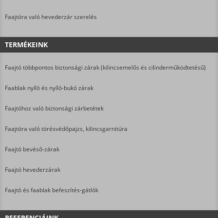
Faajtóra való hevederzár szerelés
TERMÉKEINK
Faajtó többpontos biztonsági zárak (kilincsemelős és cilinderműködtetésű)
Faablak nyíló és nyíló-bukó zárak
Faajtóhoz való biztonsági zárbetétek
Faajtóra való törésvédőpajzs, kilincsgarnitúra
Faajtó bevéső-zárak
Faajtó hevederzárak
Faajtó és faablak befeszítés-gátlók
REFERENCIÁINK