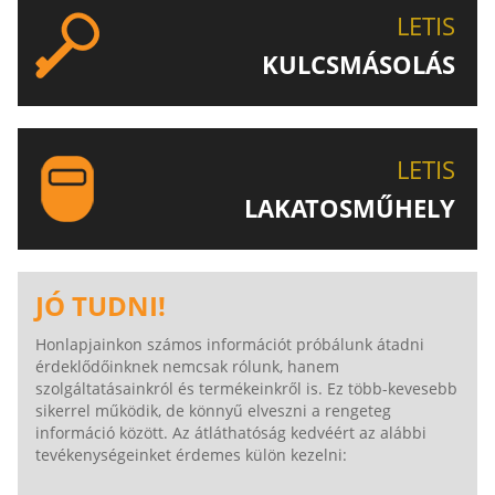
LETIS
KULCSMÁSOLÁS
EGYEDI ÉS SPECIÁLIS KULCSOK MÁSOLÁSA, CSAK A
LETIS-NÉL!
LETIS
LAKATOSMŰHELY
AJÁNLJUK FIGYELMÉBE LAKATOSMŰHELYÜNK
TERMÉKEIT IS!
JÓ TUDNI!
Honlapjainkon számos információt próbálunk átadni
érdeklődőinknek nemcsak rólunk, hanem
szolgáltatásainkról és termékeinkről is. Ez több-kevesebb
sikerrel működik, de könnyű elveszni a rengeteg
információ között. Az átláthatóság kedvéért az alábbi
tevékenységeinket érdemes külön kezelni: