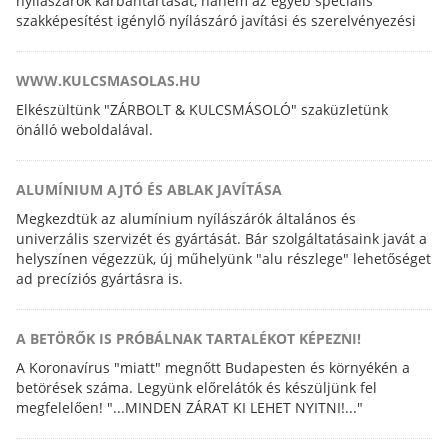
nyílászárók karbantartását, hanem az egyéb speciális
szakképesítést igénylő nyílászáró javítási és szerelvényezési
feladatokat is elvégezzük.
WWW.KULCSMASOLAS.HU
Elkészültünk "ZÁRBOLT & KULCSMÁSOLÓ" szaküzletünk
önálló weboldalával.
ALUMÍNIUM AJTÓ ÉS ABLAK JAVÍTÁSA
Megkezdtük az alumínium nyílászárók általános és
univerzális szervizét és gyártását. Bár szolgáltatásaink javát a
helyszínen végezzük, új műhelyünk "alu részlege" lehetőséget
ad precíziós gyártásra is.
A BETÖRŐK IS PRÓBÁLNAK TARTALÉKOT KÉPEZNI!
A Koronavírus "miatt" megnőtt Budapesten és környékén a
betörések száma. Legyünk előrelátók és készüljünk fel
megfelelően! "...MINDEN ZÁRAT KI LEHET NYITNI!..."