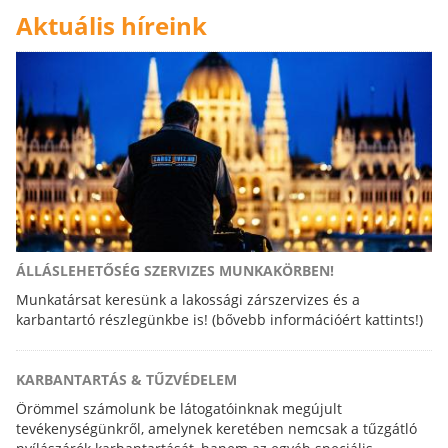
Aktuális híreink
ÁLLÁSLEHETŐSÉG SZERVIZES MUNKAKÖRBEN!
Munkatársat keresünk a lakossági zárszervizes és a
karbantartó részlegünkbe is! (bővebb információért kattints!)
KARBANTARTÁS & TŰZVÉDELEM
Örömmel számolunk be látogatóinknak megújult
tevékenységünkről, amelynek keretében nemcsak a tűzgátló