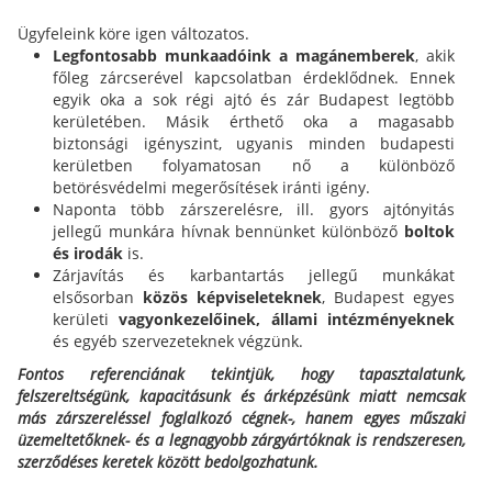
Ügyfeleink köre igen változatos.
Legfontosabb munkaadóink a magánemberek
, akik
főleg zárcserével kapcsolatban érdeklődnek. Ennek
egyik oka a sok régi ajtó és zár Budapest legtöbb
kerületében. Másik érthető oka a magasabb
biztonsági igényszint, ugyanis minden budapesti
kerületben folyamatosan nő a különböző
betörésvédelmi megerősítések iránti igény.
Naponta több zárszerelésre, ill. gyors ajtónyitás
jellegű munkára hívnak bennünket különböző
boltok
és irodák
is.
Zárjavítás és karbantartás jellegű munkákat
elsősorban
közös képviseleteknek
, Budapest egyes
kerületi
vagyonkezelőinek,
állami intézményeknek
és egyéb szervezeteknek végzünk.
Fontos referenciának tekintjük, hogy tapasztalatunk,
felszereltségünk, kapacitásunk és árképzésünk miatt nemcsak
más zárszereléssel foglalkozó cégnek-, hanem egyes műszaki
üzemeltetőknek- és a legnagyobb zárgyártóknak is rendszeresen,
szerződéses keretek között bedolgozhatunk.