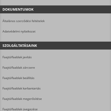
DOKUMENTUMOK
Általános szerződési feltételek
Adatvédelmi nyilatkozat
SZOLGÁLTATÁSAINK
Faajtó/faablak javítás
Faajtó/faablak zárcsere
Faajtó/faablak beállítás
Faajtó/faablak karbantartás
Faajtó/faablak megerősítése
Faajtó/faablak üvegezése